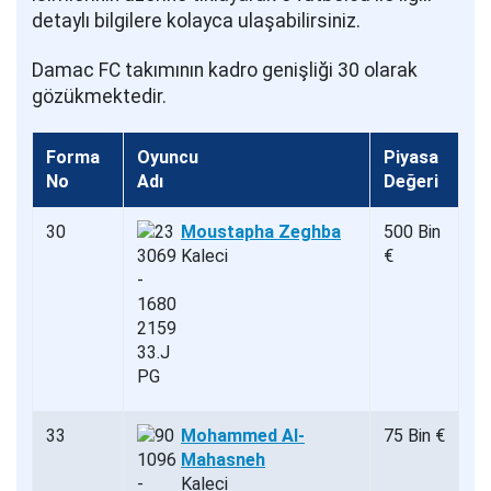
detaylı bilgilere kolayca ulaşabilirsiniz.
Damac FC takımının kadro genişliği 30 olarak
gözükmektedir.
Forma
Oyuncu
Piyasa
No
Adı
Değeri
30
Moustapha Zeghba
500 Bin
Kaleci
€
33
Mohammed Al-
75 Bin €
Mahasneh
Kaleci