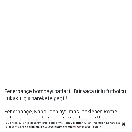
Fenerbahçe bombayı patlattı: Dünyaca ünlü futbolcu
Lukaku için harekete geçti!
Fenerbahçe, Napoli'den ayrılması beklenen Romelu
Lukaku için harekete geçti. Sarı-lacivertlilerin
Bu sitede kullanıcı deneyimlerini geliştirmek için
Çerezler
kullanılmaktadır. Daha fazla
Belçikalı golcüyü 10 milyon
euro
karşılığında transfer
Reklamı Kapat
bilgi için;
Çerez politika
mıza
ve
Aydınlatma Metnimize
tıklayabilirsiniz.