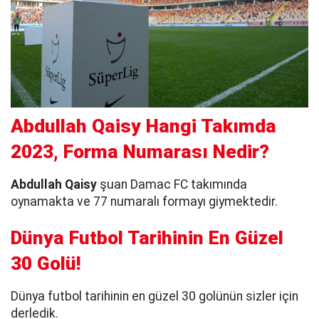
Abdullah Qaisy Hangi Takımda
2023, Forma Numarası Nedir?
Abdullah Qaisy
şuan Damac FC takımında
oynamakta ve 77 numaralı formayı giymektedir.
Dünya Futbol Tarihinin En Güzel
30 Golü!
Dünya futbol tarihinin en güzel 30 golünün sizler için
derledik.