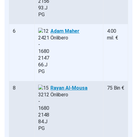
6
Adam Maher
4.00
Önlibero
mil. €
8
Rayan Al-Mousa
75 Bin €
Önlibero