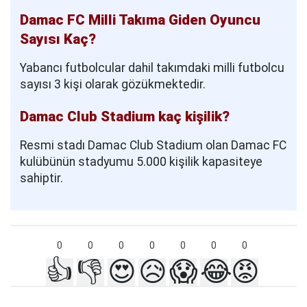
Damac FC Milli Takıma Giden Oyuncu
Sayısı Kaç?
Yabancı futbolcular dahil takımdaki milli futbolcu
sayısı 3 kişi olarak gözükmektedir.
Damac Club Stadium kaç kişilik?
Resmi stadı Damac Club Stadium olan Damac FC
kulübünün stadyumu 5.000 kişilik kapasiteye
sahiptir.
0
0
0
0
0
0
0
👍
👎
😍
😥
😱
😂
😡