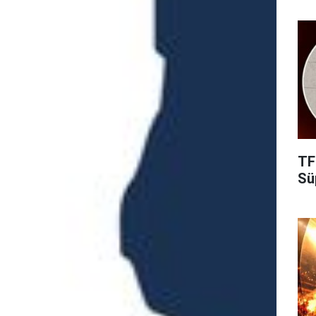
TF
Süp