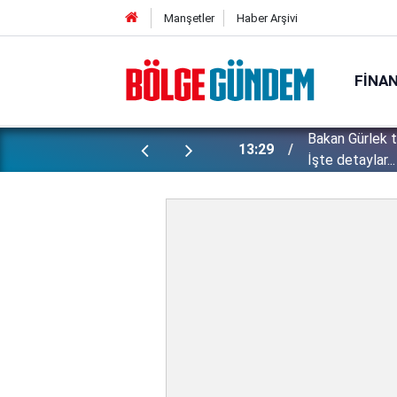
Manşetler
Haber Arşivi
FINA
Bakan Gürlek 
ı yapılan gizli planları deşifre etti!
13:29
İşte detaylar...