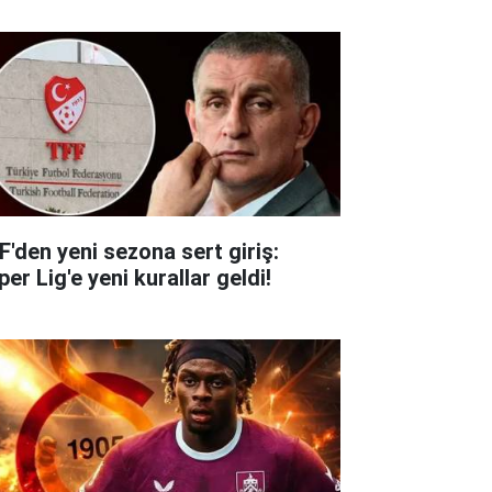
F'den yeni sezona sert giriş:
er Lig'e yeni kurallar geldi!