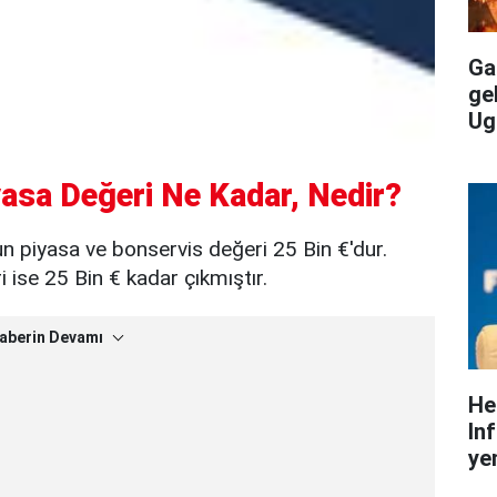
Gal
ge
Ug
asa Değeri Ne Kadar, Nedir?
n piyasa ve bonservis değeri 25 Bin €'dur.
ise 25 Bin € kadar çıkmıştır.
aberin Devamı
He
In
yen