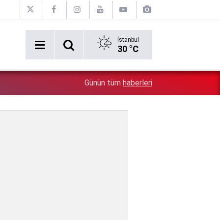
İstanbul
30 °C
2:54
Özgür Özel'e şok! Yüzde 50 ile kazandıkları il, CHP'de k
Günün tüm
haberleri