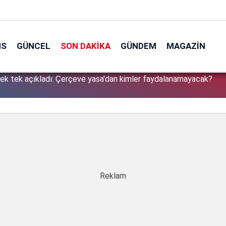
NS
GÜNCEL
SON DAKIKA
GÜNDEM
MAGAZIN
tek tek açıkladı: Çerçeve yasa'dan kimler faydalanamayacak?
1