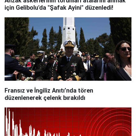
Anzak askerlerinin torunları atalarını anmak
için Gelibolu'da "Şafak Ayini" düzenledi!
Fransız ve İngiliz Anıtı’nda tören
düzenlenerek çelenk bırakıldı