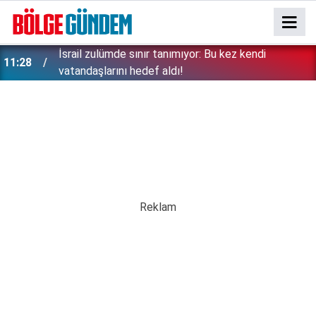
Erken tatil rezervasyonu mağdurları için Ticaret
11:17
bakanlığından uyarı: Kesintisiz iade zorunlu!