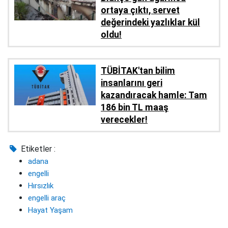
ortaya çıktı, servet
değerindeki yazlıklar kül
oldu!
TÜBİTAK'tan bilim
insanlarını geri
kazandıracak hamle: Tam
186 bin TL maaş
verecekler!
Etiketler :
adana
engelli
Hırsızlık
engelli araç
Hayat Yaşam