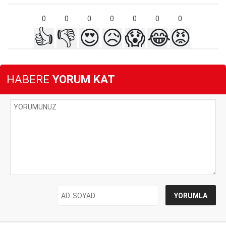
0
0
0
0
0
0
0
👍
👎
😍
😥
😱
😂
😡
HABERE
YORUM KAT