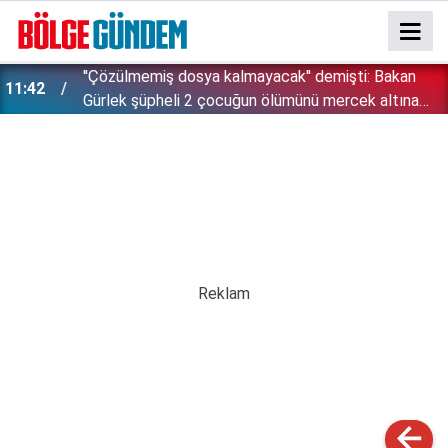
''Çözülmemiş dosya kalmayacak'' demişti: Bakan
11:42
!
Gürlek şüpheli 2 çocuğun ölümünü mercek altına
aldı!