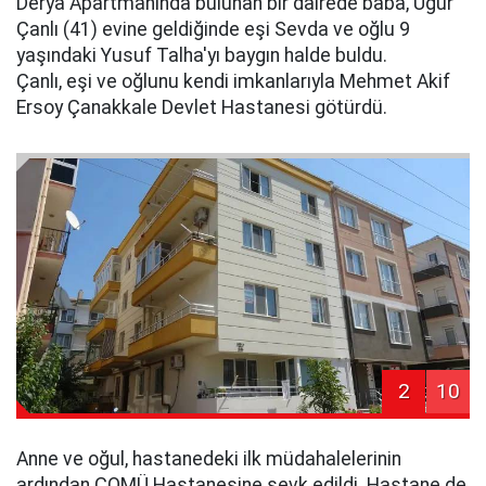
Derya Apartmanında bulunan bir dairede baba, Uğur
Çanlı (41) evine geldiğinde eşi Sevda ve oğlu 9
yaşındaki Yusuf Talha'yı baygın halde buldu.
Çanlı, eşi ve oğlunu kendi imkanlarıyla Mehmet Akif
Ersoy Çanakkale Devlet Hastanesi götürdü.
2
10
Anne ve oğul, hastanedeki ilk müdahalelerinin
ardından ÇOMÜ Hastanesine sevk edildi. Hastane de