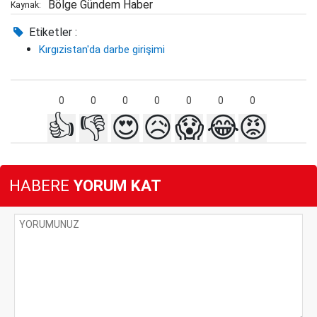
Bölge Gündem Haber
Kaynak:
Etiketler :
Kırgızistan'da darbe girişimi
0
0
0
0
0
0
0
👍
👎
😍
😥
😱
😂
😡
HABERE
YORUM KAT