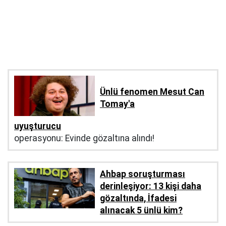
Ünlü fenomen Mesut Can
Tomay'a
uyuşturucu
operasyonu: Evinde gözaltına alındı!
Ahbap soruşturması
derinleşiyor: 13 kişi daha
gözaltında, İfadesi
alınacak 5 ünlü kim?