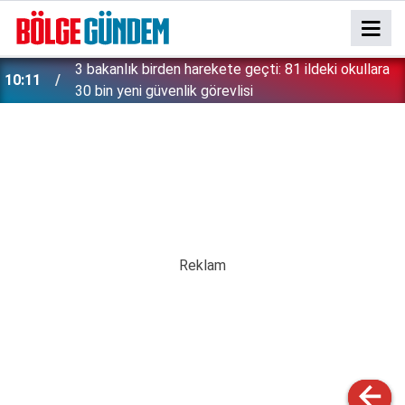
3 bakanlık birden harekete geçti: 81 ildeki okullara
10:11
30 bin yeni güvenlik görevlisi