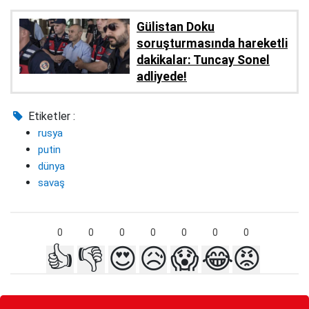
Gülistan Doku
soruşturmasında hareketli
dakikalar: Tuncay Sonel
adliyede!
Etiketler :
rusya
putin
dünya
savaş
0
0
0
0
0
0
0
👍
👎
😍
😥
😱
😂
😡