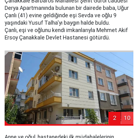
Çanakkale Barbaros Mahallesi Şehit Gürol caddesi
Derya Apartmanında bulunan bir dairede baba, Uğur
Çanlı (41) evine geldiğinde eşi Sevda ve oğlu 9
yaşındaki Yusuf Talha'yı baygın halde buldu.
Çanlı, eşi ve oğlunu kendi imkanlarıyla Mehmet Akif
Ersoy Çanakkale Devlet Hastanesi götürdü.
2
10
Anne ve oğul, hastanedeki ilk müdahalelerinin