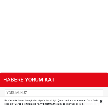
HABERE
YORUM KAT
Bu sitede kullanıcı deneyimlerini geliştirmek için
Çerezler
kullanılmaktadır. Daha fazla
Reklamı Kapat
bilgi için;
Çerez politika
mıza
ve
Aydınlatma Metnimize
tıklayabilirsiniz.