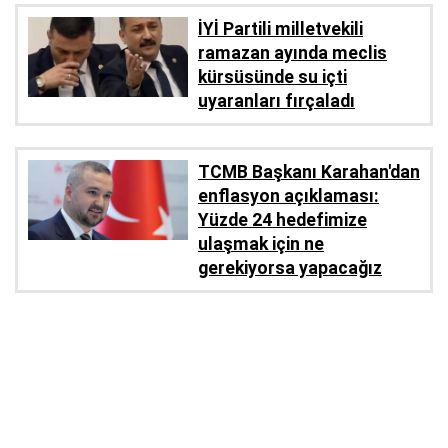
İYİ Partili milletvekili
ramazan ayında meclis
kürsüsünde su içti
uyaranları fırçaladı
TCMB Başkanı Karahan'dan
enflasyon açıklaması:
Yüzde 24 hedefimize
ulaşmak için ne
gerekiyorsa yapacağız