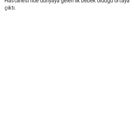
Hastanesi'nde dünyaya gelen ilk bebek olduğu ortaya
çıktı.