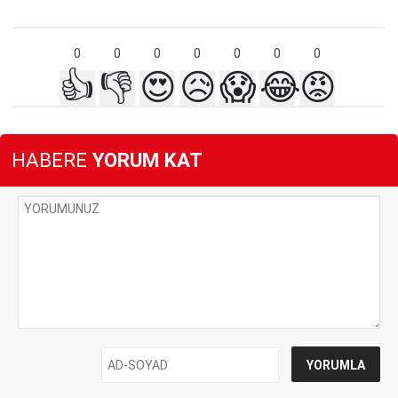
0
0
0
0
0
0
0
👍
👎
😍
😥
😱
😂
😡
HABERE
YORUM KAT