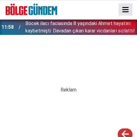
:
Böcek ilacı faciasında 8 yaşındaki Ahmet hayatını
11:58
kaybetmişti: Davadan çıkan karar vicdanları sızlattı!