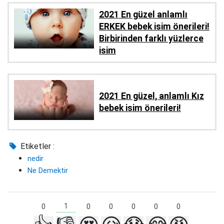
2021 En güzel anlamlı
ERKEK bebek isim önerileri!
Birbirinden farklı yüzlerce
isim
2021 En güzel, anlamlı Kız
bebek isim önerileri!
Etiketler :
nedir
Ne Demektir
1
0
0
0
0
0
0