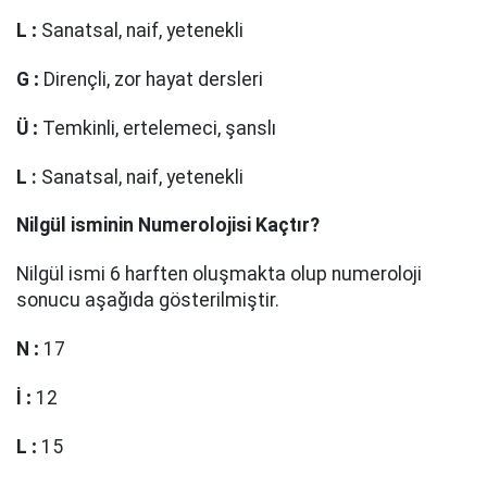
L
:
Sanatsal, naif, yetenekli
G
:
Dirençli, zor hayat dersleri
Ü
:
Temkinli, ertelemeci, şanslı
L
:
Sanatsal, naif, yetenekli
Nilgül
isminin Numerolojisi Kaçtır?
Nilgül ismi 6 harften oluşmakta olup numeroloji
sonucu aşağıda gösterilmiştir.
N
:
17
İ
:
12
L
:
15