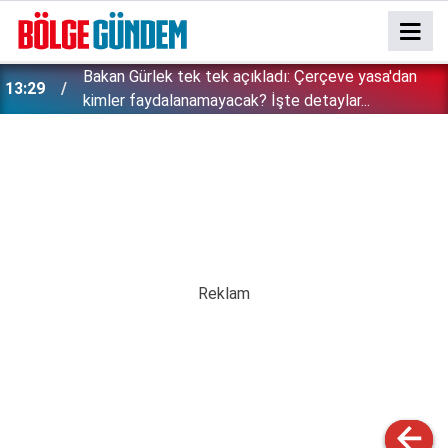
Bakan Gürlek tek tek açıkladı: Çerçeve yasa'dan
13:29
kimler faydalanamayacak? İşte detaylar...