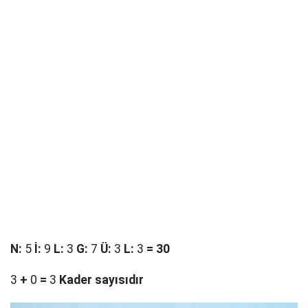
N
:
5
İ
:
9
L
:
3
G
:
7
Ü
:
3
L
:
3
=
30
3
+
0
=
3
Kader sayısıdır