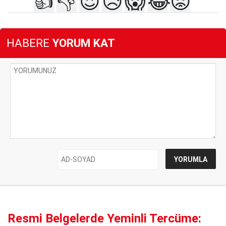
👍
👎
😍
😥
😱
😂
😡
HABERE
YORUM KAT
Resmi Belgelerde Yeminli Tercüme: