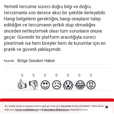
Yeminli tercüme süreci doğru bilgi ve doğru
tercümanla son derece akıcı bir şekilde ilerleyebilir.
Hangi belgelerin gerektiğini, hangi onayların talep
edildiğini ve tercümanın yetkili olup olmadığını
önceden netleştirmek olası tüm sorunların önüne
geçer. Güvenilir bir platform aracılığıyla süreci
yönetmek ise hem bireyler hem de kurumlar için en
pratik ve güvenli yaklaşımdır.
Bölge Gündem Haber
Kaynak:
0
0
0
0
0
0
0
👍
👎
😍
😥
😱
😂
😡
HABERE
YORUM KAT
Bu sitede kullanıcı deneyimlerini geliştirmek için
Çerezler
kullanılmaktadır. Daha fazla
Reklamı Kapat
bilgi için;
Çerez politika
mıza
ve
Aydınlatma Metnimize
tıklayabilirsiniz.