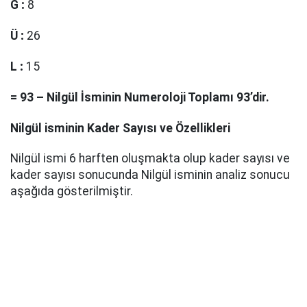
G
:
8
Ü
:
26
L
:
15
=
93
–
Nilgül
İsminin Numeroloji Toplamı
93
’dir.
Nilgül
isminin Kader Sayısı ve Özellikleri
Nilgül ismi 6 harften oluşmakta olup kader sayısı ve
kader sayısı sonucunda Nilgül isminin analiz sonucu
aşağıda gösterilmiştir.