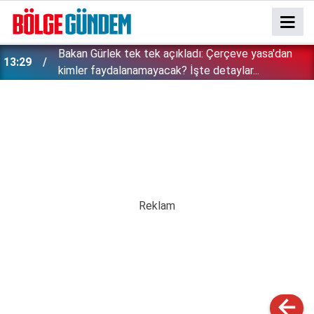
Bakan Gürlek tek tek açıkladı: Çerçeve yasa'dan
13:29
kimler faydalanamayacak? İşte detaylar...