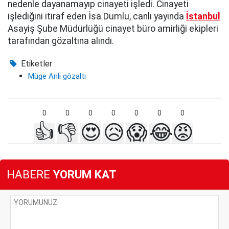
nedenle dayanamayıp cinayeti işledi. Cinayeti
işlediğini itiraf eden İsa Dumlu, canlı yayında
İstanbul
Asayiş Şube Müdürlüğü cinayet büro amirliği ekipleri
tarafından gözaltına alındı.
Etiketler :
Müge Anlı gözaltı
0
0
0
0
0
0
0
👍
👎
😍
😥
😱
😂
😡
HABERE
YORUM KAT