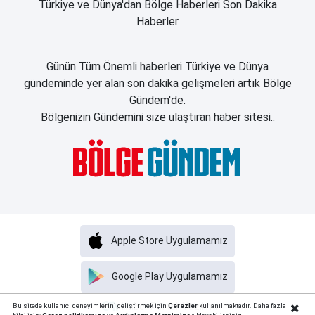
Türkiye ve Dünya'dan Bölge Haberleri Son Dakika
Haberler
Günün Tüm Önemli haberleri Türkiye ve Dünya
gündeminde yer alan son dakika gelişmeleri artık Bölge
Gündem'de.
Bölgenizin Gündemini size ulaştıran haber sitesi..
Apple Store Uygulamamız
Google Play Uygulamamız
Haber Portalı Yazılımı
Bu sitede kullanıcı deneyimlerini geliştirmek için
Çerezler
kullanılmaktadır. Daha fazla