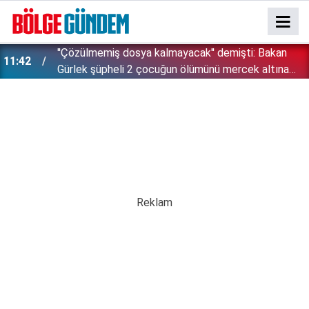
''Çözülmemiş dosya kalmayacak'' demişti: Bakan
11:42
!
Gürlek şüpheli 2 çocuğun ölümünü mercek altına
aldı!