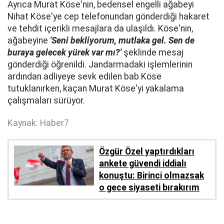
Ayrıca Murat Köse'nin, bedensel engelli ağabeyi
Nihat Köse'ye cep telefonundan gönderdiği hakaret
ve tehdit içerikli mesajlara da ulaşıldı. Köse'nin,
ağabeyine
'Seni bekliyorum, mutlaka gel. Sen de
buraya gelecek yürek var mı?'
şeklinde mesaj
gönderdiği öğrenildi. Jandarmadaki işlemlerinin
ardından adliyeye sevk edilen bab Köse
tutuklanırken, kaçan Murat Köse'yi yakalama
çalışmaları sürüyor.
Kaynak: Haber7
Özgür Özel yaptırdıkları
ankete güvendi iddialı
konuştu: Birinci olmazsak
o gece siyaseti bırakırım