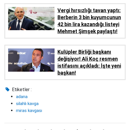
Vergi hırsızlığı tavan yaptı:
Berberin 3 bin kuyumcunun
42 bin lira kazandığı listeyi
Mehmet Şimşek paylaştı!
Kulüpler Birliği başkanı
değişiyor! Ali Koç resmen
istifasını açıkladı: İşte yeni
başkan!
Etiketler :
adana
silahlı kavga
miras kavgası