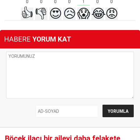
1
0
0
0
0
0
0
👍
👎
😍
😥
😱
😂
😡
HABERE
YORUM KAT
Böcek ilacı bir aileyi daha felakete