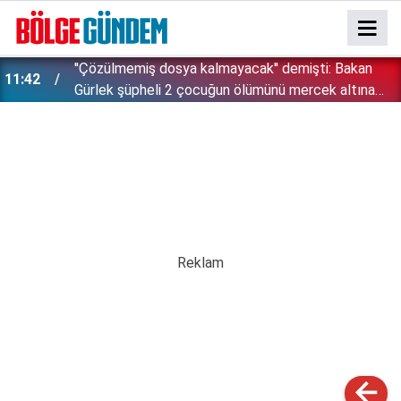
''Çözülmemiş dosya kalmayacak'' demişti: Bakan
11:42
!
Gürlek şüpheli 2 çocuğun ölümünü mercek altına
aldı!