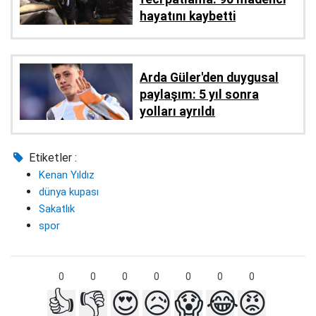
hayatını kaybetti
Arda Güler'den duygusal
paylaşım: 5 yıl sonra
yolları ayrıldı
Etiketler :
Kenan Yıldız
dünya kupası
Sakatlık
spor
0
0
0
0
0
0
0
👍
👎
😍
😥
😱
😂
😡