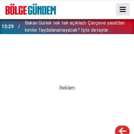
Bakan Gürlek tek tek açıkladı: Çerçeve yasa'dan
13:29
kimler faydalanamayacak? İşte detaylar...