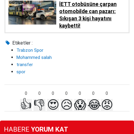
İETT otobüsüne çarpan
otomobilde can pazarı:
Sıkışan 3 kişi hayatını
kaybetti!
Etiketler :
Trabzon Spor
Mohammed salah
transfer
spor
0
0
0
0
0
0
0
👍
👎
😍
😥
😱
😂
😡
HABERE
YORUM KAT