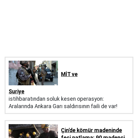
MİT ve
Suriye
istihbaratından soluk kesen operasyon:
Aralarında Ankara Garı saldırısının faili de var!
Çin'de kömür madeninde
feci patlama: 90 madenci