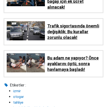
bagajı için ek ücret
alınacak!
Trafik sigortasında önemli
değişiklik: Bu kurallar
zorunlu olacak!
Bu adam ne yapıyor? Önce
ayaklarını öptü, sonra
havlamaya başladı!
Etiketler :
izmir
otogar
tahliye