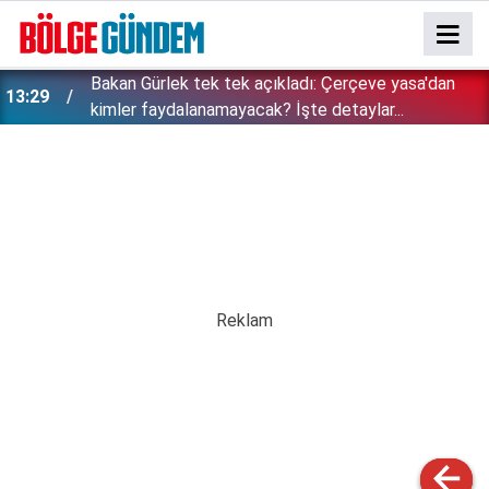
Bakan Gürlek tek tek açıkladı: Çerçeve yasa'dan
13:29
kimler faydalanamayacak? İşte detaylar...