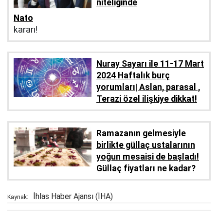
niteliğinde
Nato
kararı!
Nuray Sayarı ile 11-17 Mart
2024 Haftalık burç
yorumları| Aslan, parasal ,
Terazi özel ilişkiye dikkat!
Ramazanın gelmesiyle
birlikte güllaç ustalarının
yoğun mesaisi de başladı!
Güllaç fiyatları ne kadar?
İhlas Haber Ajansı (İHA)
Kaynak: