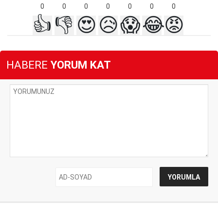
0
0
0
0
0
0
0
👍
👎
😍
😥
😱
😂
😡
HABERE
YORUM KAT