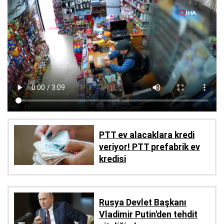
PTT ev alacaklara kredi
veriyor! PTT prefabrik ev
kredisi
Rusya Devlet Başkanı
Vladimir Putin'den tehdit