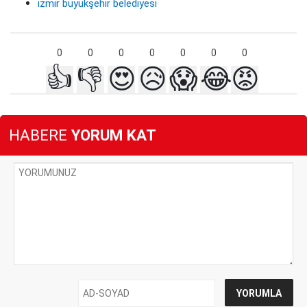
izmir büyükşehir belediyesi
0
0
0
0
0
0
0
👍
👎
😍
😥
😱
😂
😡
HABERE
YORUM KAT