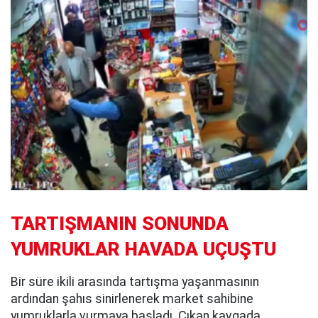
TARTIŞMANIN SONUNDA
YUMRUKLAR HAVADA UÇUŞTU
Bir süre ikili arasında tartışma yaşanmasının
ardından şahıs sinirlenerek market sahibine
yumruklarla vurmaya başladı. Çıkan kavgada