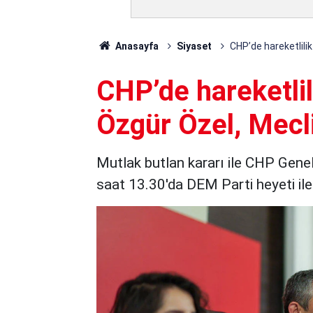
Anasayfa
Siyaset
CHP’de hareketlili
CHP’de hareketli
Özgür Özel, Mecli
Mutlak butlan kararı ile CHP Gene
saat 13.30'da DEM Parti heyeti il