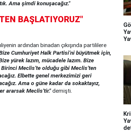
ık. Ama şimdi konuşacağız."
'TEN BAŞLATIYORUZ"
Gö
Ya
Ya
iyenin ardından binadan çıkışında partililere
ko
Bize Cumhuriyet Halk Partisi’ni büyütmek için,
 Bize yürek lazım, mücadele lazım. Bize
Birinci Meclis’te olduğu gibi Meclis’ten
lacağız. Elbette genel merkezimizi geri
alacağız. Ama o güne kadar da sokaktayız,
 ararsak Meclis’tir."
demişti.
Kr
Ya
det