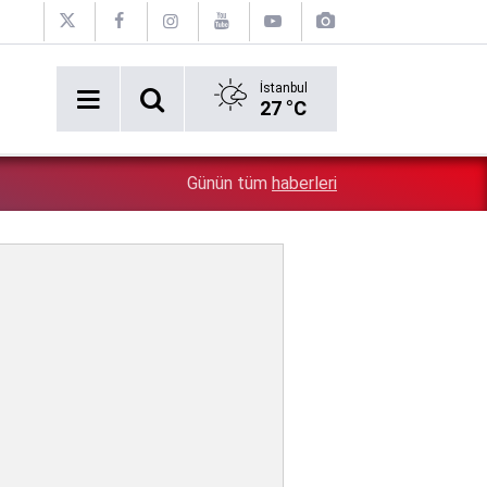
İstanbul
27 °C
1:28
İsrail zulümde sınır tanımıyor: Bu kez kendi vatandaşlar
Günün tüm
haberleri