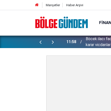
Manşetler
Haber Arşivi
FINA
et hayatını kaybetmişti: Davadan çıkan
''Çözülmemiş d
11:42
ölümünü mercek