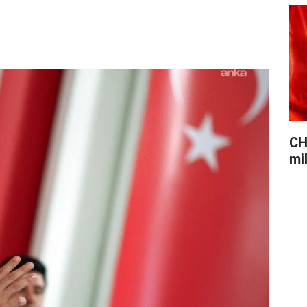
CH
mil