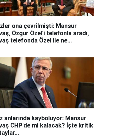
zler ona çevrilmişti: Mansur
vaş, Özgür Özel'i telefonla aradı,
vaş telefonda Özel ile ne
nuştu?
iz anlarında kayboluyor: Mansur
vaş CHP'de mi kalacak? İşte kritik
aylar...