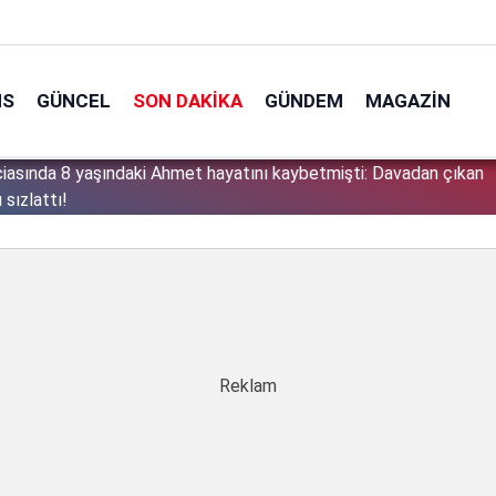
NS
GÜNCEL
SON DAKIKA
GÜNDEM
MAGAZIN
osya kalmayacak'' demişti: Bakan Gürlek şüpheli 2 çocuğun
1
 altına aldı!