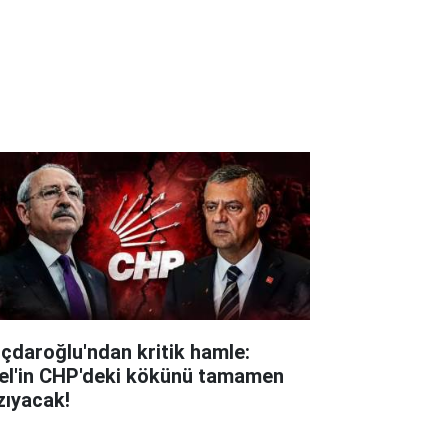
lıçdaroğlu'ndan kritik hamle:
el'in CHP'deki kökünü tamamen
zıyacak!