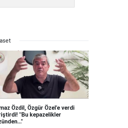
yaset
lmaz Özdil, Özgür Özel'e verdi
iştirdi! ''Bu kepazelikler
zünden..."