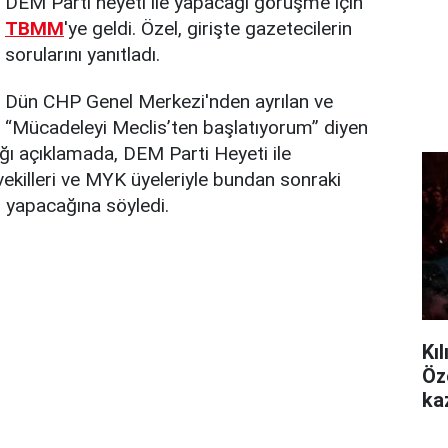
DEM Parti heyeti ile yapacağı görüşme için
TBMM
'ye geldi. Özel, girişte gazetecilerin
sorularını yanıtladı.
Dün CHP Genel Merkezi'nden ayrılan ve
“Mücadeleyi Meclis’ten başlatıyorum” diyen
ı açıklamada, DEM Parti Heyeti ile
killeri ve MYK üyeleriyle bundan sonraki
ı yapacağına söyledi.
Kı
Öz
ka