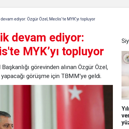
k devam ediyor: Özgür Özel, Meclis'te MYK’yı topluyor
lik devam ediyor:
Si
s'te MYK’yı topluyor
l Başkanlığı görevinden alınan Özgür Özel,
e yapacağı görüşme için TBMM'ye geldi.
Yı
ver
yü