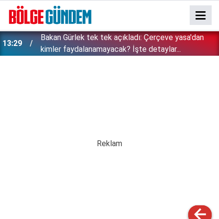
Bakan Gürlek tek tek açıkladı: Çerçeve yasa'dan
13:29
kimler faydalanamayacak? İşte detaylar...