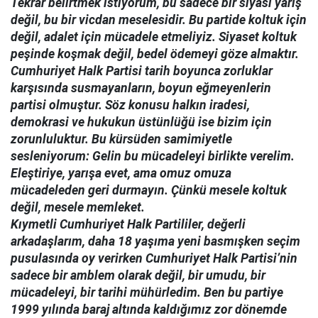
Tekrar belirtmek istiyorum, bu sadece bir siyasi yarış
değil, bu bir vicdan meselesidir. Bu partide koltuk için
değil, adalet için mücadele etmeliyiz. Siyaset koltuk
peşinde koşmak değil, bedel ödemeyi göze almaktır.
Cumhuriyet Halk Partisi tarih boyunca zorluklar
karşısında susmayanların, boyun eğmeyenlerin
partisi olmuştur. Söz konusu halkın iradesi,
demokrasi ve hukukun üstünlüğü ise bizim için
zorunluluktur. Bu kürsüden samimiyetle
sesleniyorum: Gelin bu mücadeleyi birlikte verelim.
Eleştiriye, yarışa evet, ama omuz omuza
mücadeleden geri durmayın. Çünkü mesele koltuk
değil, mesele memleket.
Kıymetli Cumhuriyet Halk Partililer, değerli
arkadaşlarım, daha 18 yaşıma yeni basmışken seçim
pusulasında oy verirken Cumhuriyet Halk Partisi’nin
sadece bir amblem olarak değil, bir umudu, bir
mücadeleyi, bir tarihi mühürledim. Ben bu partiye
1999 yılında baraj altında kaldığımız zor dönemde