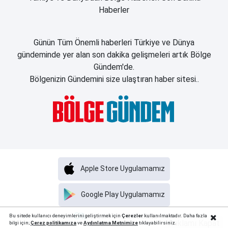
Haberler
Günün Tüm Önemli haberleri Türkiye ve Dünya
gündeminde yer alan son dakika gelişmeleri artık Bölge
Gündem'de.
Bölgenizin Gündemini size ulaştıran haber sitesi..
Apple Store Uygulamamız
Google Play Uygulamamız
Haber Portalı Yazılımı
Bu sitede kullanıcı deneyimlerini geliştirmek için
Çerezler
kullanılmaktadır. Daha fazla
Reklamı Kapat
bilgi için;
Çerez politika
mıza
ve
Aydınlatma Metnimize
tıklayabilirsiniz.