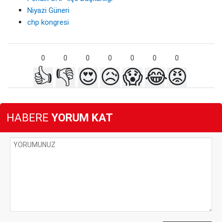
Niyazi Güneri
chp kongresi
0
0
0
0
0
0
0
👍
👎
😍
😥
😱
😂
😡
HABERE
YORUM KAT