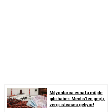
Milyonlarca esnafa müjde
gibi haber: Meclis'ten geçti,
vergi istisnası geliyor!