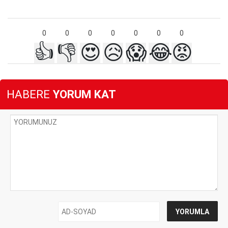
0
0
0
0
0
0
0
👍
👎
😍
😥
😱
😂
😡
HABERE
YORUM KAT