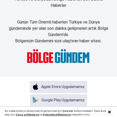
Haberler
Günün Tüm Önemli haberleri Türkiye ve Dünya
gündeminde yer alan son dakika gelişmeleri artık Bölge
Gündem'de.
Bölgenizin Gündemini size ulaştıran haber sitesi..
Apple Store Uygulamamız
Google Play Uygulamamız
Haber Portalı Yazılımı
Bu sitede kullanıcı deneyimlerini geliştirmek için
Çerezler
kullanılmaktadır. Daha fazla
Reklamı Kapat
bilgi için;
Çerez politika
mıza
ve
Aydınlatma Metnimize
tıklayabilirsiniz.