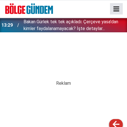
Bakan Gürlek tek tek açıkladı: Çerçeve yasa'dan
13:29
kimler faydalanamayacak? İşte detaylar...