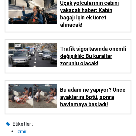
Uçak yolcularının cebini
yakacak haber: Kabin
bagajı için ek ücret
alınacak!
Trafik sigortasında önemli
değişiklik: Bu kurallar
zorunlu olacak!
Bu adam ne yapıyor? Önce
ayaklarını öptü, sonra
havlamaya başladı!
Etiketler :
izmir