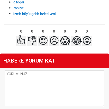
otogar
tahliye
izmir büyükşehir belediyesi
0
0
0
0
0
0
0
👍
👎
😍
😥
😱
😂
😡
HABERE
YORUM KAT