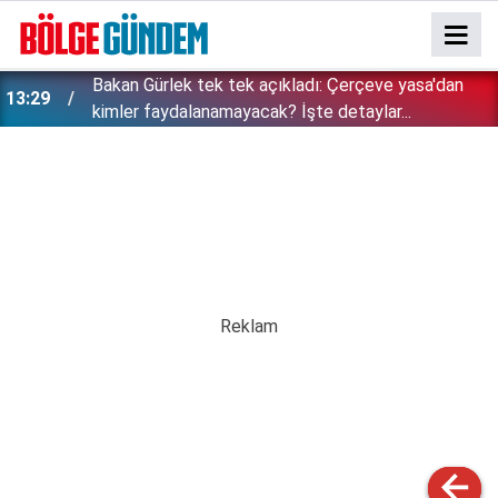
Bakan Gürlek tek tek açıkladı: Çerçeve yasa'dan
13:29
kimler faydalanamayacak? İşte detaylar...