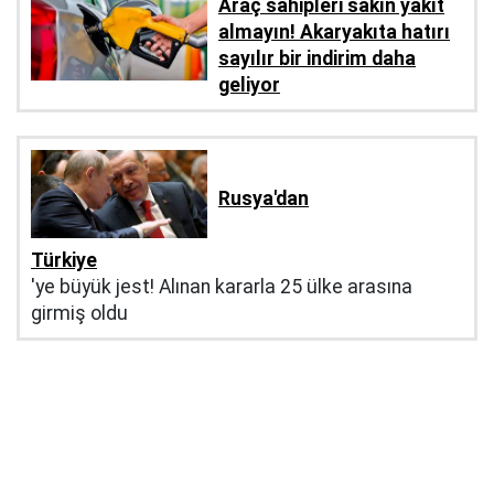
Araç sahipleri sakın yakıt
almayın! Akaryakıta hatırı
sayılır bir indirim daha
geliyor
Rusya'dan
Türkiye
'ye büyük jest! Alınan kararla 25 ülke arasına
girmiş oldu