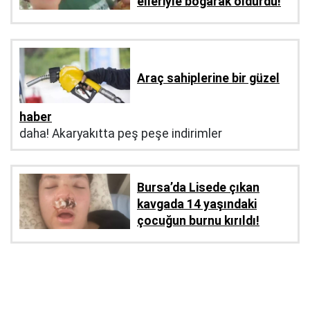
elleriyle boğarak öldürdü!
Araç sahiplerine bir güzel
haber
daha! Akaryakıtta peş peşe indirimler
Bursa’da Lisede çıkan
kavgada 14 yaşındaki
çocuğun burnu kırıldı!