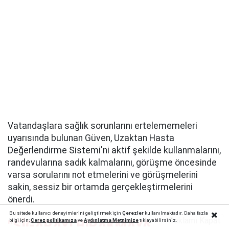
Vatandaşlara sağlık sorunlarını ertelememeleri
uyarısında bulunan Güven, Uzaktan Hasta
Değerlendirme Sistemi'ni aktif şekilde kullanmalarını,
randevularına sadık kalmalarını, görüşme öncesinde
varsa sorularını not etmelerini ve görüşmelerini
sakin, sessiz bir ortamda gerçekleştirmelerini
önerdi.
Bu sitede kullanıcı deneyimlerini geliştirmek için
Çerezler
kullanılmaktadır. Daha fazla
Reklamı Kapat
bilgi için;
Çerez politika
mıza
ve
Aydınlatma Metnimize
tıklayabilirsiniz.
"SİGARAYI BIRAKMAYA