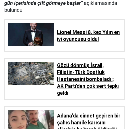
gün içerisinde çift görmeye başlar”
açıklamasında
bulundu.
Lionel Messi 8. kez Yılın en
iyi oyuncusu oldu!
Gözü dönmüş İsrail,
Filistin-Türk Dostluk
Hastanesini bombaladı ;
AK Parti'den çok sert tepki
geldi
Adana’da cinnet geçiren bir
şahıs hamile karısını