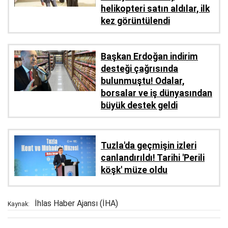
helikopteri satın aldılar, ilk
kez görüntülendi
Başkan Erdoğan indirim
desteği çağrısında
bulunmuştu! Odalar,
borsalar ve iş dünyasından
büyük destek geldi
Tuzla'da geçmişin izleri
canlandırıldı! Tarihi 'Perili
köşk' müze oldu
İhlas Haber Ajansı (İHA)
Kaynak: