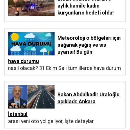
aylık hamile kadın
kurşunların hedefi oldu!
Meteoroloji o bölgeleri için
sağanak yağış ve sis
uyarısı! Bu gün
hava durumu
nasıl olacak? 31 Ekim Salı tüm illerde hava durum
Bakan Abdulkadir Uraloğlu
açıkladı: Ankara
İstanbul
arası yeni oto yol geliyor, İşte detaylar