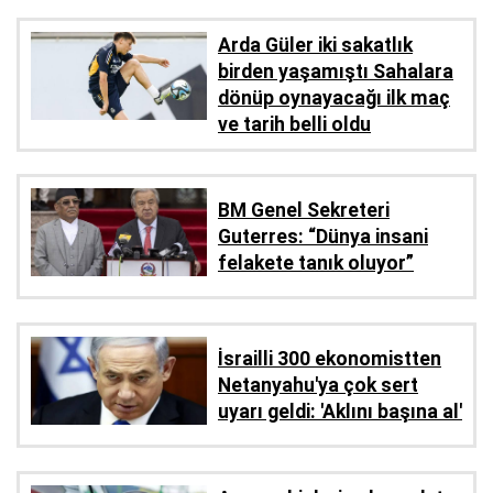
Arda Güler iki sakatlık
birden yaşamıştı Sahalara
dönüp oynayacağı ilk maç
ve tarih belli oldu
BM Genel Sekreteri
Guterres: “Dünya insani
felakete tanık oluyor”
İsrailli 300 ekonomistten
Netanyahu'ya çok sert
uyarı geldi: 'Aklını başına al'