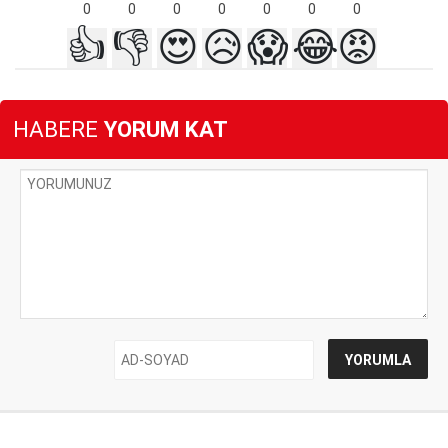
0
0
0
0
0
0
0
👍
👎
😍
😥
😱
😂
😡
HABERE
YORUM KAT