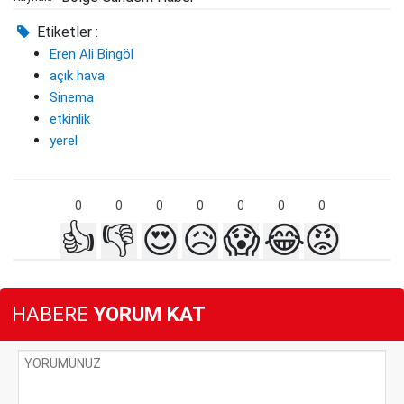
Etiketler :
Eren Ali Bingöl
açık hava
Sinema
etkinlik
yerel
0
0
0
0
0
0
0
👍
👎
😍
😥
😱
😂
😡
HABERE
YORUM KAT