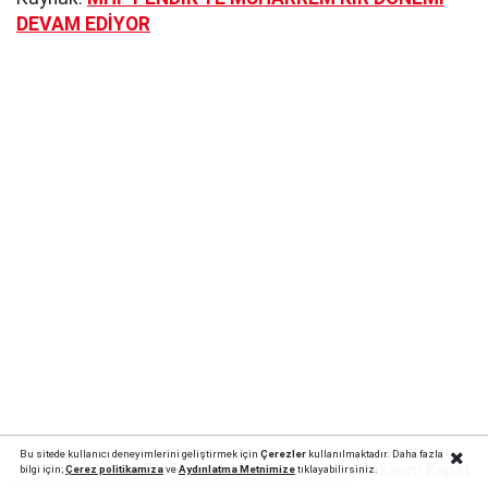
DEVAM EDİYOR
Bu sitede kullanıcı deneyimlerini geliştirmek için
Çerezler
kullanılmaktadır. Daha fazla
Reklamı Kapat
bilgi için;
Çerez politika
mıza
ve
Aydınlatma Metnimize
tıklayabilirsiniz.