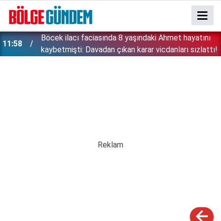
:
Böcek ilacı faciasında 8 yaşındaki Ahmet hayatını
11:58
kaybetmişti: Davadan çıkan karar vicdanları sızlattı!