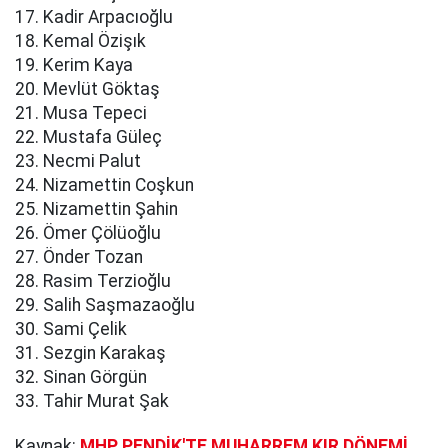
17. Kadir Arpacıoğlu
18. Kemal Özişık
19. Kerim Kaya
20. Mevlüt Göktaş
21. Musa Tepeci
22. Mustafa Güleç
23. Necmi Palut
24. Nizamettin Coşkun
25. Nizamettin Şahin
26. Ömer Çölüoğlu
27. Önder Tozan
28. Rasim Terzioğlu
29. Salih Saşmazaoğlu
30. Sami Çelik
31. Sezgin Karakaş
32. Sinan Görgün
33. Tahir Murat Şak
Kaynak:
MHP PENDİK'TE MUHARREM KIR DÖNEMİ