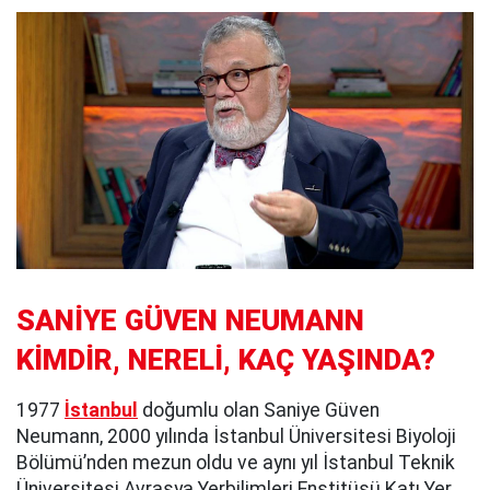
SANİYE GÜVEN NEUMANN
KİMDİR, NERELİ, KAÇ YAŞINDA?
1977
İstanbul
doğumlu olan Saniye Güven
Neumann, 2000 yılında İstanbul Üniversitesi Biyoloji
Bölümü’nden mezun oldu ve aynı yıl İstanbul Teknik
Üniversitesi Avrasya Yerbilimleri Enstitüsü Katı Yer