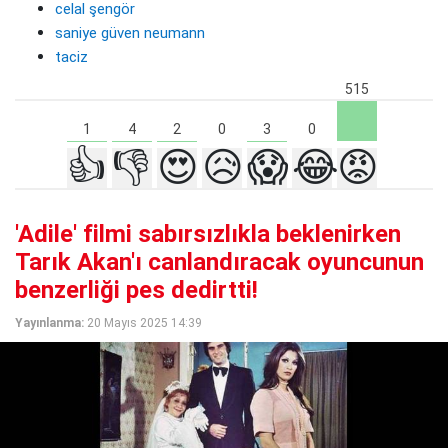
celal şengör
saniye güven neumann
taciz
515
4
3
2
1
0
0
👍
👎
😍
😥
😱
😂
😡
'Adile' filmi sabırsızlıkla beklenirken
Tarık Akan'ı canlandıracak oyuncunun
benzerliği pes dedirtti!
Yayınlanma:
20 Mayıs 2025 14:39