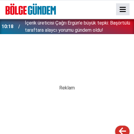
Bu sıcaklar yakıp kavuracak! Hafta sonu hava nasıl,
09:51
bugün hava nasıl olacak? İşte, 5 günlük hava
durumu