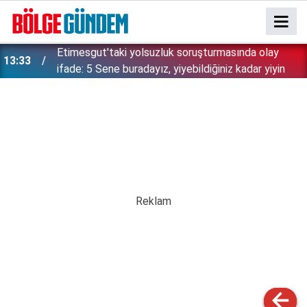
Etimesgut'taki yolsuzluk soruşturmasında olay
13:33
ifade: 5 Sene buradayız, yiyebildiğiniz kadar yiyin