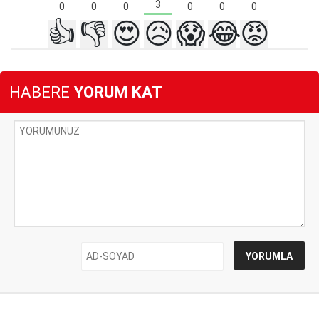
3
0
0
0
0
0
0
👍
👎
😍
😥
😱
😂
😡
HABERE
YORUM KAT