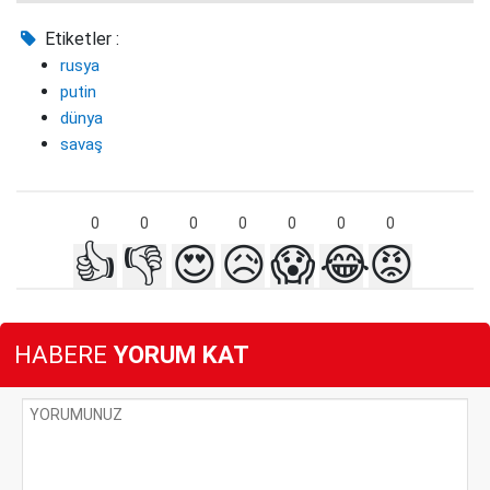
Etiketler :
rusya
putin
dünya
savaş
0
0
0
0
0
0
0
👍
👎
😍
😥
😱
😂
😡
HABERE
YORUM KAT