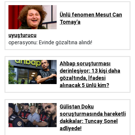
Ünlü fenomen Mesut Can
Tomay'a
uyuşturucu
operasyonu: Evinde gözaltına alındı!
Ahbap soruşturması
derinleşiyor: 13 kişi daha
gözaltında, İfadesi
alınacak 5 ünlü kim?
Gülistan Doku
soruşturmasında hareketli
dakikalar: Tuncay Sonel
adliyede!