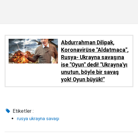
Abdurrahman Dilipak,
Koronavirüse "Aldatmaca",
Rusya- Ukrayna savaşına
ise "Oyun" dedi! "Ukrayna'yı
unutun, böyle bir savaş
yok! Oyun büyük!"
Etiketler :
rusya ukrayna savaşı