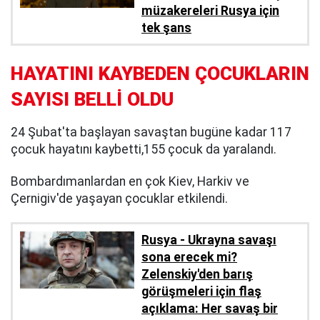
müzakereleri Rusya için
tek şans
HAYATINI KAYBEDEN ÇOCUKLARIN
SAYISI BELLİ OLDU
24 Şubat'ta başlayan savaştan bugüne kadar 117
çocuk hayatını kaybetti,155 çocuk da yaralandı.
Bombardımanlardan en çok Kiev, Harkiv ve
Çernigiv'de yaşayan çocuklar etkilendi.​​
Rusya - Ukrayna savaşı
sona erecek mi?
Zelenskiy'den barış
görüşmeleri için flaş
açıklama: Her savaş bir