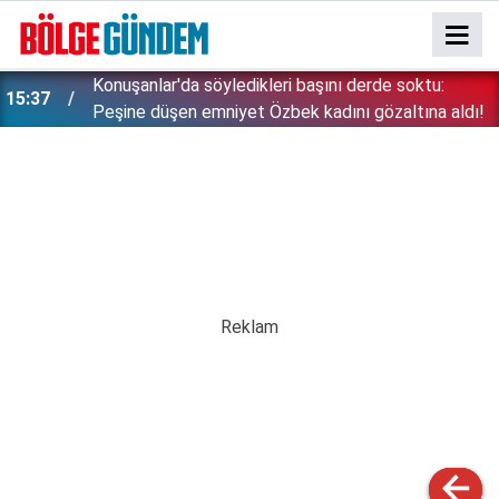
Konuşanlar'da söyledikleri başını derde soktu:
15:37
Peşine düşen emniyet Özbek kadını gözaltına aldı!