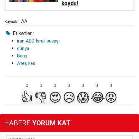
koydu!
AA
Kaynak:
Etiketler :
iran ABD İsrail savaşı
dünya
Barış
Ateş kes
0
0
0
0
0
0
0
👍
👎
😍
😥
😱
😂
😡
HABERE
YORUM KAT