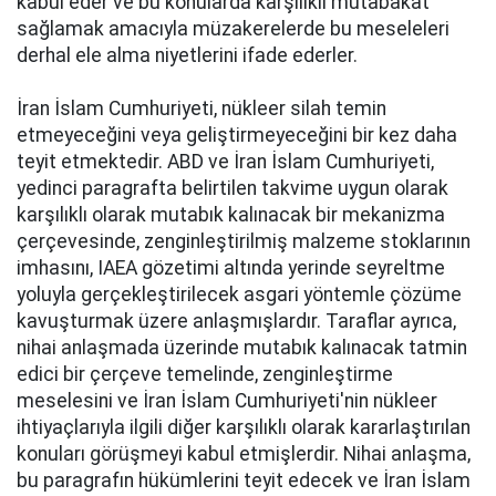
kabul eder ve bu konularda karşılıklı mutabakat
sağlamak amacıyla müzakerelerde bu meseleleri
derhal ele alma niyetlerini ifade ederler.
İran İslam Cumhuriyeti, nükleer silah temin
etmeyeceğini veya geliştirmeyeceğini bir kez daha
teyit etmektedir. ABD ve İran İslam Cumhuriyeti,
yedinci paragrafta belirtilen takvime uygun olarak
karşılıklı olarak mutabık kalınacak bir mekanizma
çerçevesinde, zenginleştirilmiş malzeme stoklarının
imhasını, IAEA gözetimi altında yerinde seyreltme
yoluyla gerçekleştirilecek asgari yöntemle çözüme
kavuşturmak üzere anlaşmışlardır. Taraflar ayrıca,
nihai anlaşmada üzerinde mutabık kalınacak tatmin
edici bir çerçeve temelinde, zenginleştirme
meselesini ve İran İslam Cumhuriyeti'nin nükleer
ihtiyaçlarıyla ilgili diğer karşılıklı olarak kararlaştırılan
konuları görüşmeyi kabul etmişlerdir. Nihai anlaşma,
bu paragrafın hükümlerini teyit edecek ve İran İslam