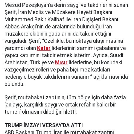
Mesud Pezeşkiyan'a derin saygı ve takdirlerini sunan
Şerif, İran Meclis ve Müzakere Heyeti Başkanı
Muhammed Bakır Kalibaf ile İran Dışişleri Bakanı
Abbas Arakçi'nin de aralarında bulunduğu İran
müzakere ekibinin çabalarını da takdir ettiğini
vurguladı. Şerif, “Özellikle, bu noktaya ulaşılmasına
yardımcı olan
Katar
liderlerinin samimi çabalarını ve
yapıcı katılımını takdir etmek isterim. Ayrıca, Suudi
Arabistan, Türkiye ve
Mısır
liderlerine, bu konudaki
vazgeçilmez rolleri ve paha biçilmez katkıları
nedeniyle büyük takdirlerimi sunarım” açıklamasında
bulundu.
Şerif, mutabakat zaptının, tüm bölge için daha fazla
‘anlayış, karşılıklı saygı ve ortak refahın kalıcı bir
temeli’ olmasını dilediğini iletti.
TRUMP İMZAYI VERSAY'DA ATTI
ABD Başkanı Trump, İran ile mutabakat zaptını