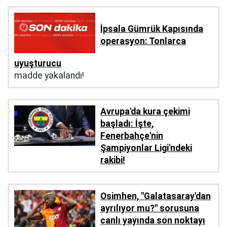
İpsala Gümrük Kapısında
operasyon: Tonlarca
uyuşturucu
madde yakalandı!
Avrupa'da kura çekimi
başladı: İşte,
Fenerbahçe'nin
Şampiyonlar Ligi'ndeki
rakibi!
Osimhen, ''Galatasaray'dan
ayrılıyor mu?'' sorusuna
canlı yayında son noktayı