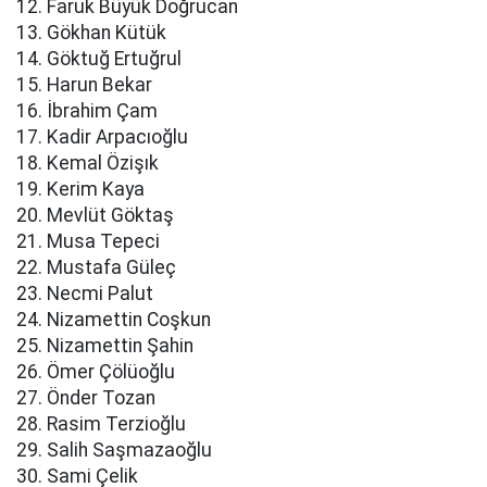
12. Faruk Büyük Doğrucan
13. Gökhan Kütük
14. Göktuğ Ertuğrul
15. Harun Bekar
16. İbrahim Çam
17. Kadir Arpacıoğlu
18. Kemal Özişık
19. Kerim Kaya
20. Mevlüt Göktaş
21. Musa Tepeci
22. Mustafa Güleç
23. Necmi Palut
24. Nizamettin Coşkun
25. Nizamettin Şahin
26. Ömer Çölüoğlu
27. Önder Tozan
28. Rasim Terzioğlu
29. Salih Saşmazaoğlu
30. Sami Çelik