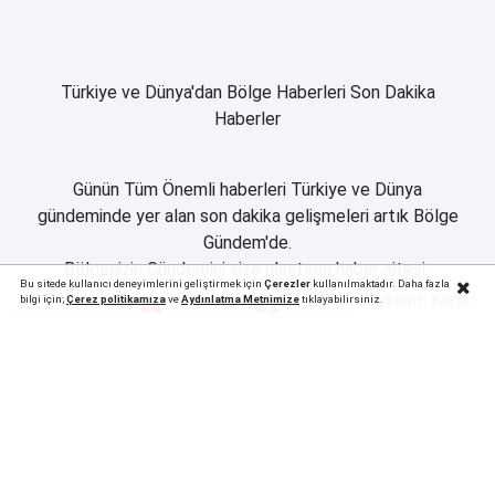
Türkiye ve Dünya'dan Bölge Haberleri Son Dakika
Haberler
Günün Tüm Önemli haberleri Türkiye ve Dünya
gündeminde yer alan son dakika gelişmeleri artık Bölge
Gündem'de.
Bölgenizin Gündemini size ulaştıran haber sitesi..
Bu sitede kullanıcı deneyimlerini geliştirmek için
Çerezler
kullanılmaktadır. Daha fazla
Reklamı Kapat
bilgi için;
Çerez politika
mıza
ve
Aydınlatma Metnimize
tıklayabilirsiniz.
Apple Store Uygulamamız