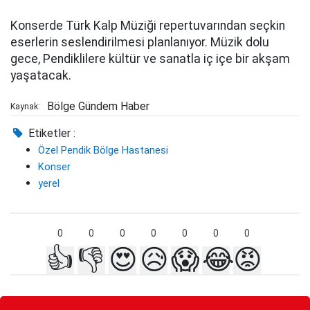
Konserde Türk Kalp Müziği repertuvarından seçkin
eserlerin seslendirilmesi planlanıyor. Müzik dolu
gece, Pendiklilere kültür ve sanatla iç içe bir akşam
yaşatacak.
Bölge Gündem Haber
Kaynak:
Etiketler :
Özel Pendik Bölge Hastanesi
Konser
yerel
0
0
0
0
0
0
0
👍
👎
😍
😥
😱
😂
😡