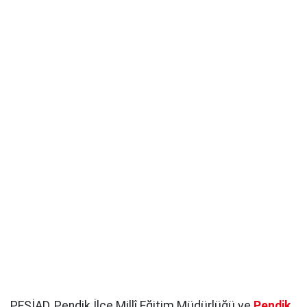
PESİAD, Pendik İlçe Millî Eğitim Müdürlüğü ve
Pendik