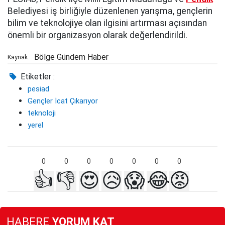
Belediyesi iş birliğiyle düzenlenen yarışma, gençlerin
bilim ve teknolojiye olan ilgisini artırması açısından
önemli bir organizasyon olarak değerlendirildi.
Bölge Gündem Haber
Kaynak:
Etiketler :
pesiad
Gençler İcat Çıkarıyor
teknoloji
yerel
0
0
0
0
0
0
0
👍
👎
😍
😥
😱
😂
😡
HABERE
YORUM KAT