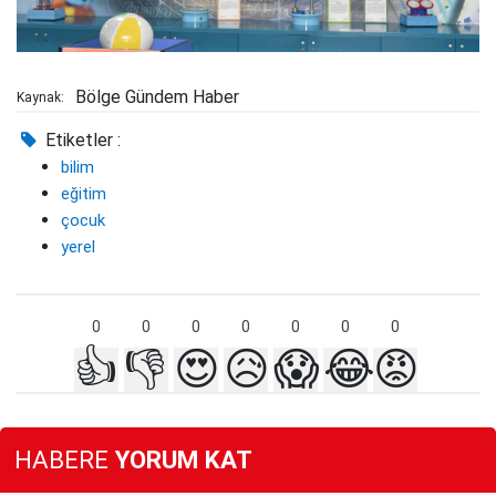
Bölge Gündem Haber
Kaynak:
Etiketler :
bilim
eğitim
çocuk
yerel
0
0
0
0
0
0
0
👍
👎
😍
😥
😱
😂
😡
HABERE
YORUM KAT