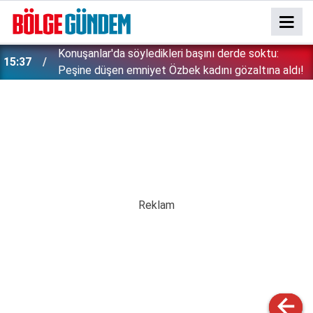
Konuşanlar'da söyledikleri başını derde soktu:
15:37
Peşine düşen emniyet Özbek kadını gözaltına aldı!