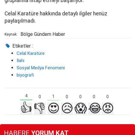
gruplarına hitap etmeyi başarıyor.
Celal Karatüre hakkında detaylı ilgiler henüz
paylaşılmadı.
Bölge Gündem Haber
Kaynak:
Etiketler :
Celal Karatüre
İlahi
Sosyal Medya Fenomeni
biyografi
4
1
0
0
0
0
0
👍
👎
😍
😥
😱
😂
😡
HABERE
YORUM KAT