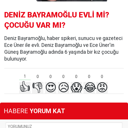
DENİZ BAYRAMOĞLU EVLİ Mİ?
ÇOCUĞU VAR MI?
Deniz Bayramoğlu, haber spikeri, sunucu ve gazeteci
Ece Üner ile evli. Deniz Bayramoğlu ve Ece Üner'in
Güneş Bayramoğlu adında 6 yaşında bir kız çocuğu
bulunuyor.
1
0
0
0
0
0
0
👍
👎
😍
😥
😱
😂
😡
HABERE
YORUM KAT