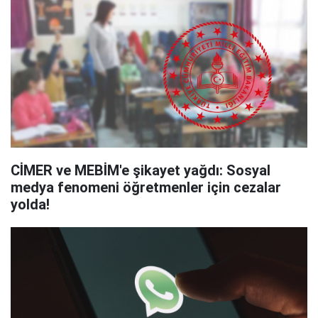
CİMER ve MEBİM'e şikayet yağdı: Sosyal
medya fenomeni öğretmenler için cezalar
yolda!