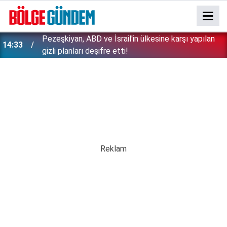
Bakan Gürlek tek tek açıkladı: Çerçeve yasa'dan
13:29
kimler faydalanamayacak? İşte detaylar...