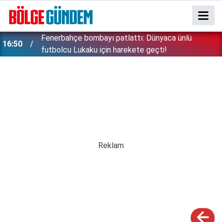
Konuşanlar'da söyledikleri başını derde soktu:
15:37
Peşine düşen emniyet Özbek kadını gözaltına aldı!