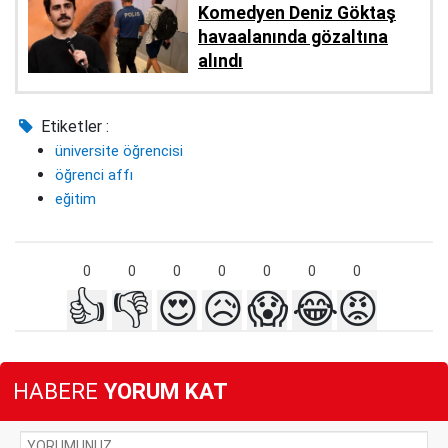
Komedyen Deniz Göktaş
havaalanında gözaltına
alındı
Etiketler :
üniversite öğrencisi
öğrenci affı
eğitim
0
0
0
0
0
0
0
👍
👎
😍
😥
😱
😂
😡
HABERE
YORUM KAT