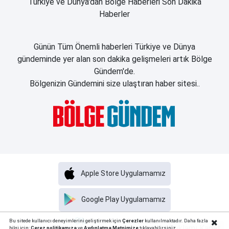
Türkiye ve Dünya'dan Bölge Haberleri Son Dakika
Haberler
Günün Tüm Önemli haberleri Türkiye ve Dünya
gündeminde yer alan son dakika gelişmeleri artık Bölge
Gündem'de.
Bölgenizin Gündemini size ulaştıran haber sitesi..
Apple Store Uygulamamız
Google Play Uygulamamız
Haber Portalı Yazılımı
Bu sitede kullanıcı deneyimlerini geliştirmek için
Çerezler
kullanılmaktadır. Daha fazla
Reklamı Kapat
bilgi için;
Çerez politika
mıza
ve
Aydınlatma Metnimize
tıklayabilirsiniz.