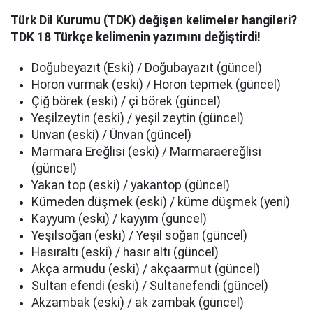
Türk Dil Kurumu (TDK) değişen kelimeler hangileri?
TDK 18 Türkçe kelimenin yazımını değiştirdi!
Doğubeyazıt (Eski) / Doğubayazıt (güncel)
Horon vurmak (eski) / Horon tepmek (güncel)
Çiğ börek (eski) / çi börek (güncel)
Yeşilzeytin (eski) / yeşil zeytin (güncel)
Unvan (eski) / Ünvan (güncel)
Marmara Ereğlisi (eski) / Marmaraereğlisi
(güncel)
Yakan top (eski) / yakantop (güncel)
Kümeden düşmek (eski) / küme düşmek (yeni)
Kayyum (eski) / kayyım (güncel)
Yeşilsoğan (eski) / Yeşil soğan (güncel)
Hasıraltı (eski) / hasır altı (güncel)
Akça armudu (eski) / akçaarmut (güncel)
Sultan efendi (eski) / Sultanefendi (güncel)
Akzambak (eski) / ak zambak (güncel)