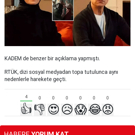
KADEM de benzer bir açıklama yapmıştı.
RTÜK, dizi sosyal medyadan topa tutulunca aynı
nedenlerle harekete geçti.
4
0
0
0
0
0
0
👍
👎
😍
😥
😱
😂
😡
HABERE
YORUM KAT