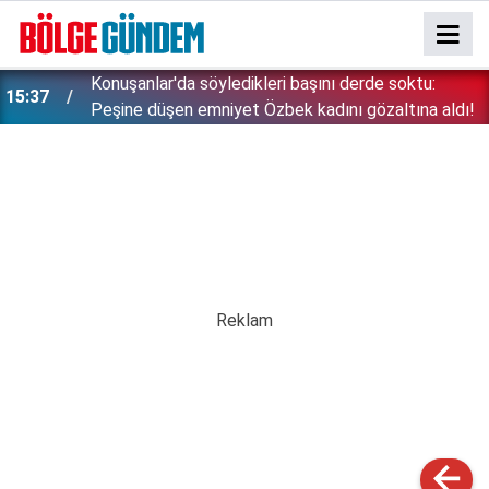
Konuşanlar'da söyledikleri başını derde soktu:
15:37
Peşine düşen emniyet Özbek kadını gözaltına aldı!