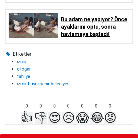
Bu adam ne yapıyor? Önce
ayaklarını öptü, sonra
havlamaya başladı!
Etiketler :
izmir
otogar
tahliye
izmir büyükşehir belediyesi
0
0
0
0
0
0
0
👍
👎
😍
😥
😱
😂
😡