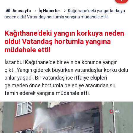
Anasayfa
İç Haberler
Kağıthane'deki yangın korkuya
neden oldu! Vatandaş hortumla yangına müdahale etti!
Kağıthane'deki yangın korkuya neden
oldu! Vatandaş hortumla yangına
müdahale etti!
İstanbul Kağıthane'de bir evin balkonunda yangın
çıktı. Yangın giderek büyürken vatandaşlar korku dolu
anlar yaşadı. Bir vatandaş ise itfaiye ekipleri
gelmeden önce hortumla belediye aracından su
temin ederek yangına müdahale etti.