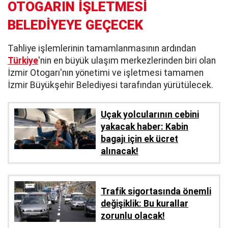
OTOGARIN İŞLETMESİ
BELEDİYEYE GEÇECEK
Tahliye işlemlerinin tamamlanmasının ardından
Türkiye
'nin en büyük ulaşım merkezlerinden biri olan
İzmir Otogarı'nın yönetimi ve işletmesi tamamen
İzmir Büyükşehir Belediyesi tarafından yürütülecek.
Uçak yolcularının cebini
yakacak haber: Kabin
bagajı için ek ücret
alınacak!
Trafik sigortasında önemli
değişiklik: Bu kurallar
zorunlu olacak!