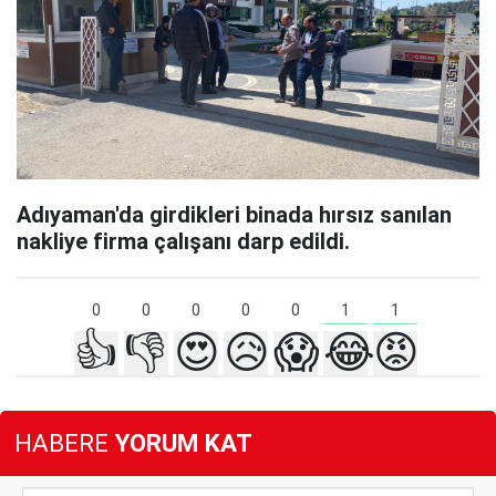
Adıyaman'da girdikleri binada hırsız sanılan
nakliye firma çalışanı darp edildi.
1
1
0
0
0
0
0
👍
👎
😍
😥
😱
😂
😡
HABERE
YORUM KAT