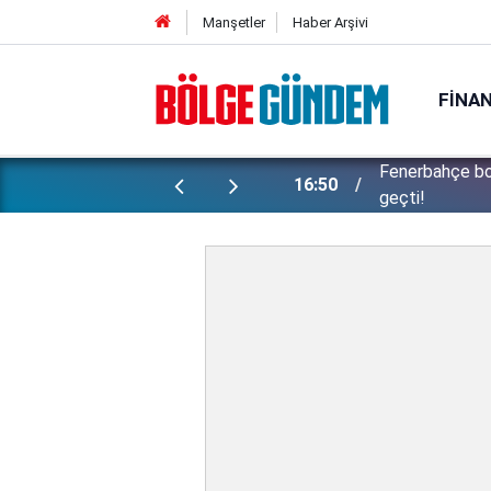
Manşetler
Haber Arşivi
FINA
ünlü futbolcu Lukaku için harekete
Konuşanlar'da 
15:37
kadını gözaltın