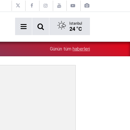
İstanbul
24 °C
5:26
Çin'in gözü doymuyor: Altın rezervleri doldu taştı!
Günün tüm
haberleri