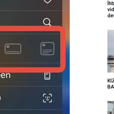
İhb
vi
det
KI
BA