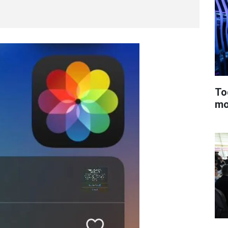
To
mo