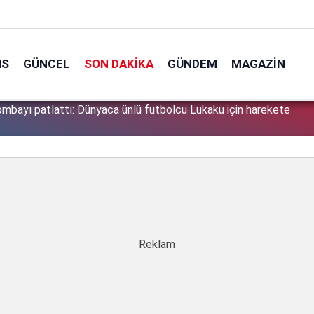
NS
GÜNCEL
SON DAKIKA
GÜNDEM
MAGAZIN
söyledikleri başını derde soktu: Peşine düşen emniyet Özbek
1
a aldı!