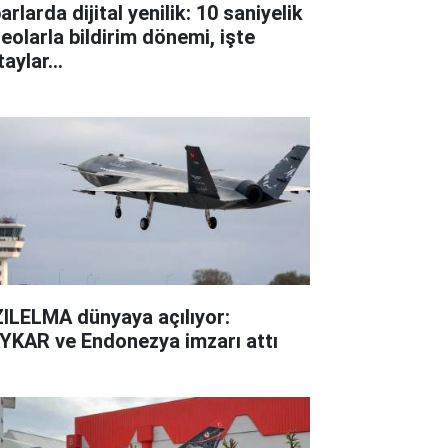
arlarda dijital yenilik: 10 saniyelik
deolarla bildirim dönemi, işte
aylar...
ZILELMA dünyaya açılıyor:
YKAR ve Endonezya imzarı attı