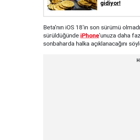
gidiyor!
Beta'nın iOS 18'in son sürümü olmadı
sürüldüğünde
iPhone
'unuza daha fazl
sonbaharda halka açıklanacağını söyle
H