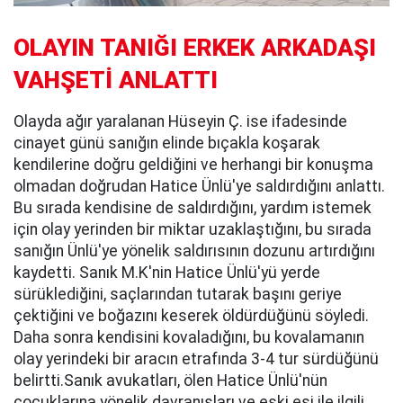
OLAYIN TANIĞI ERKEK ARKADAŞI
VAHŞETİ ANLATTI
Olayda ağır yaralanan Hüseyin Ç. ise ifadesinde
cinayet günü sanığın elinde bıçakla koşarak
kendilerine doğru geldiğini ve herhangi bir konuşma
olmadan doğrudan Hatice Ünlü'ye saldırdığını anlattı.
Bu sırada kendisine de saldırdığını, yardım istemek
için olay yerinden bir miktar uzaklaştığını, bu sırada
sanığın Ünlü'ye yönelik saldırısının dozunu artırdığını
kaydetti. Sanık M.K'nin Hatice Ünlü'yü yerde
sürüklediğini, saçlarından tutarak başını geriye
çektiğini ve boğazını keserek öldürdüğünü söyledi.
Daha sonra kendisini kovaladığını, bu kovalamanın
olay yerindeki bir aracın etrafında 3-4 tur sürdüğünü
belirtti.Sanık avukatları, ölen Hatice Ünlü'nün
çocuklarına yönelik davranışları ve eski eşi ile ilgili