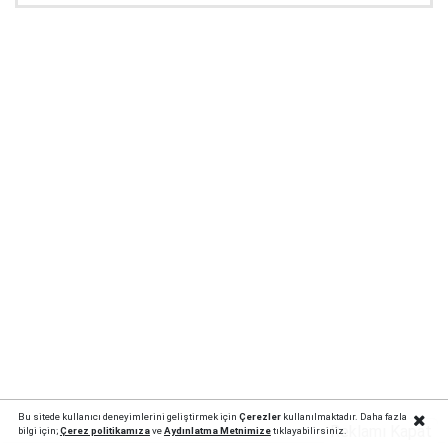
Bu sitede kullanıcı deneyimlerini geliştirmek için
Çerezler
kullanılmaktadır. Daha fazla
Reklamı Kapat
bilgi için;
Çerez politika
mıza
ve
Aydınlatma Metnimize
tıklayabilirsiniz.