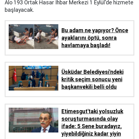
Alo 193 Ortak Hasar İhbar Merkezi 1 Eylül'de hizmete
başlayacak.
Bu adam ne yapıyor? Önce
ayaklarını öptü, sonra
havlamaya başladı!
Üsküdar Belediyesi'ndeki
kritik seçim sonucu yeni
başkanvekili belli oldu
Etimesgut'taki yolsuzluk
soruşturmasında olay
ifade: 5 Sene buradayız,
yiyebildiğiniz kadar yiyin