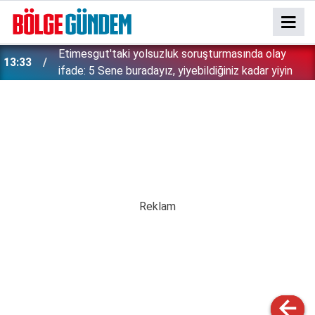
Etimesgut'taki yolsuzluk soruşturmasında olay
13:33
ifade: 5 Sene buradayız, yiyebildiğiniz kadar yiyin