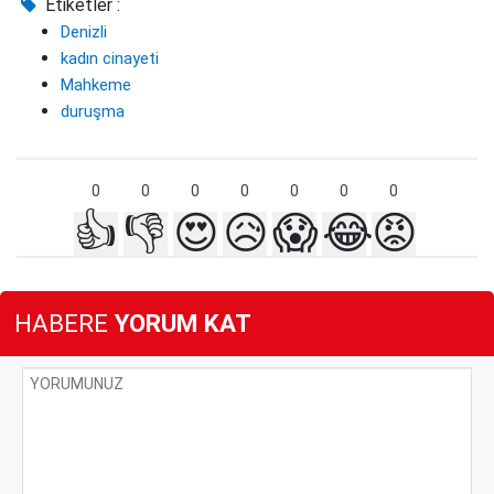
Etiketler :
Denizli
kadın cinayeti
Mahkeme
duruşma
0
0
0
0
0
0
0
👍
👎
😍
😥
😱
😂
😡
HABERE
YORUM KAT