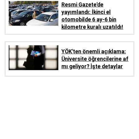
Resmi Gazete'de
yayımlandı: İkinci el
otomobilde 6 ay-6 bin
kilometre kuralı uzatıldı!
YÖK'ten önemli açıklama:
Üniversite öğrencilerine af
mı geliyor? İşte detaylar