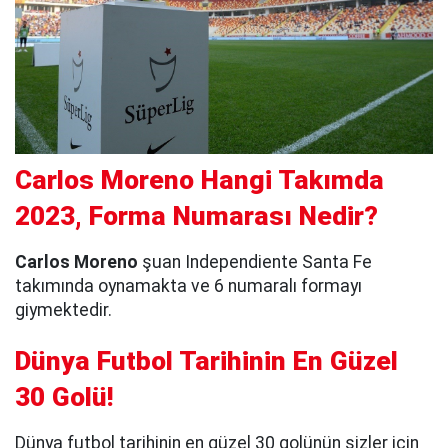
Carlos Moreno Hangi Takımda
2023, Forma Numarası Nedir?
Carlos Moreno
şuan Independiente Santa Fe
takımında oynamakta ve 6 numaralı formayı
giymektedir.
Dünya Futbol Tarihinin En Güzel
30 Golü!
Dünya futbol tarihinin en güzel 30 golünün sizler için