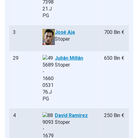
3
José Aja
700 Bin €
Stoper
29
Julián Millán
650 Bin €
Stoper
4
David Ramírez
250 Bin €
Stoper