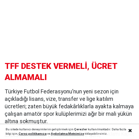
TFF DESTEK VERMELİ, ÜCRET
ALMAMALI
Türkiye Futbol Federasyonu’nun yeni sezon için
açıkladığı lisans, vize, transfer ve lige katılım
ücretleri; zaten büyük fedakârlıklarla ayakta kalmaya
çalışan amatör spor kulüplerimizi ağır bir mali yükün
altına sokmuştur.
Bu sitede kullanıcı deneyimlerini geliştirmek için
Çerezler
kullanılmaktadır. Daha fazla
Reklamı Kapat
bilgi için;
Çerez politika
mıza
ve
Aydınlatma Metnimize
tıklayabilirsiniz.
Mahallelerimizde çocuklarımızı ve gençlerimizi kötü