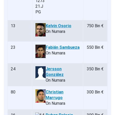
13
Kelvin Osorio
750 Bin €
On Numara
23
Fabián Sambueza
550 Bin €
On Numara
24
Jersson
350 Bin €
González
On Numara
80
Christian
300 Bin €
Marrugo
On Numara