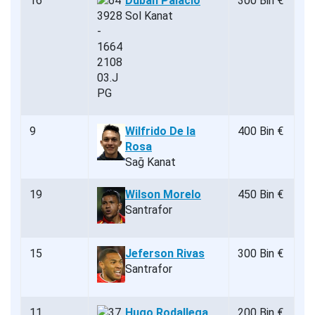
16
Duban Palacio
300 Bin €
Sol Kanat
9
Wilfrido De la
400 Bin €
Rosa
Sağ Kanat
19
Wilson Morelo
450 Bin €
Santrafor
15
Jeferson Rivas
300 Bin €
Santrafor
11
Hugo Rodallega
200 Bin €