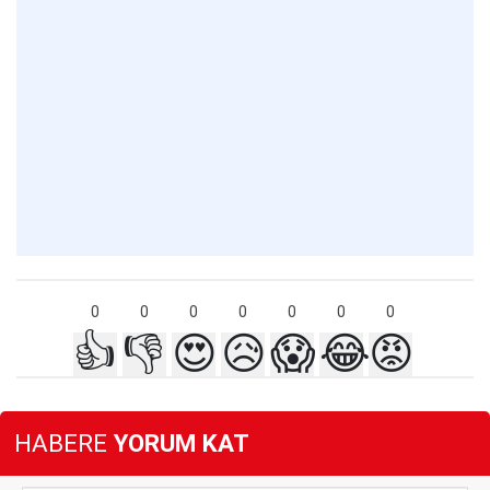
0
0
0
0
0
0
0
👍
👎
😍
😥
😱
😂
😡
HABERE
YORUM KAT