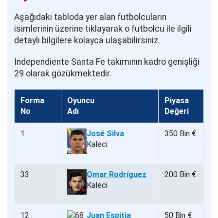
Aşağıdaki tabloda yer alan futbolcuların
isimlerinin üzerine tıklayarak o futbolcu ile ilgili
detaylı bilgilere kolayca ulaşabilirsiniz.
Independiente Santa Fe takımının kadro genişliği
29 olarak gözükmektedir.
Forma
Oyuncu
Piyasa
No
Adı
Değeri
1
José Silva
350 Bin €
Kaleci
33
Omar Rodríguez
200 Bin €
Kaleci
12
Juan Espitia
50 Bin €