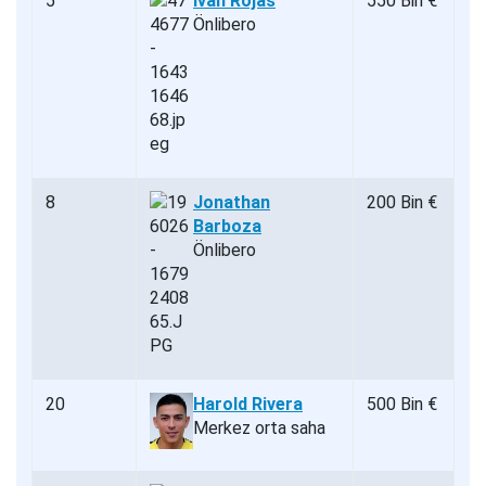
5
Iván Rojas
550 Bin €
Önlibero
8
Jonathan
200 Bin €
Barboza
Önlibero
20
Harold Rivera
500 Bin €
Merkez orta saha