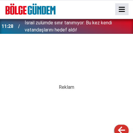
İsrail zulümde sınır tanımıyor: Bu kez kendi
11:28
vatandaşlarını hedef aldı!
Erken tatil rezervasyonu mağdurları için Ticaret
11:17
bakanlığından uyarı: Kesintisiz iade zorunlu!