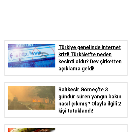
Türkiye genelinde internet
krizi! TürkNet'te neden
kesinti oldu? Dev şirketten
açıklama geldi!
Balıkesir Gömeç'te 3
gündür süren yangın bakın
nasıl çıkmış? Olayla ilgili 2
kişi tutuklandı!