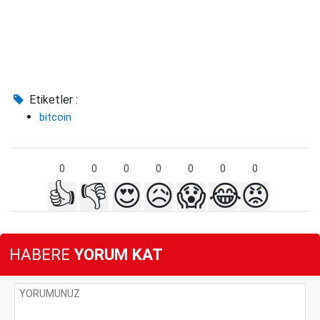
Etiketler :
bitcoin
0
0
0
0
0
0
0
👍
👎
😍
😥
😱
😂
😡
HABERE
YORUM KAT