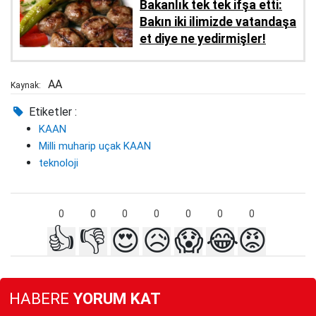
Bakanlık tek tek ifşa etti:
Bakın iki ilimizde vatandaşa
et diye ne yedirmişler!
AA
Kaynak:
Etiketler :
KAAN
Milli muharip uçak KAAN
teknoloji
0
0
0
0
0
0
0
👍
👎
😍
😥
😱
😂
😡
HABERE
YORUM KAT