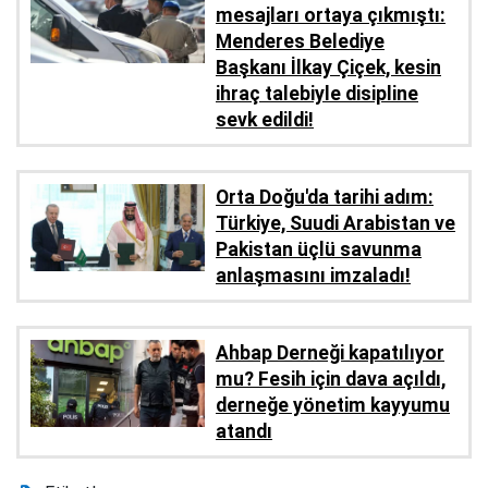
mesajları ortaya çıkmıştı:
Menderes Belediye
Başkanı İlkay Çiçek, kesin
ihraç talebiyle disipline
sevk edildi!
Orta Doğu'da tarihi adım:
Türkiye, Suudi Arabistan ve
Pakistan üçlü savunma
anlaşmasını imzaladı!
Ahbap Derneği kapatılıyor
mu? Fesih için dava açıldı,
derneğe yönetim kayyumu
atandı