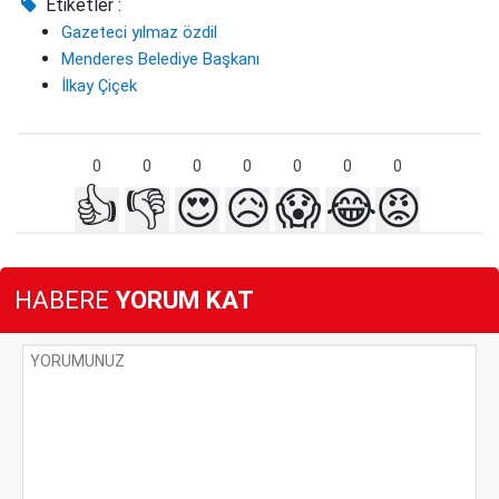
Etiketler :
Gazeteci yılmaz özdil
Menderes Belediye Başkanı
İlkay Çiçek
0
0
0
0
0
0
0
👍
👎
😍
😥
😱
😂
😡
HABERE
YORUM KAT