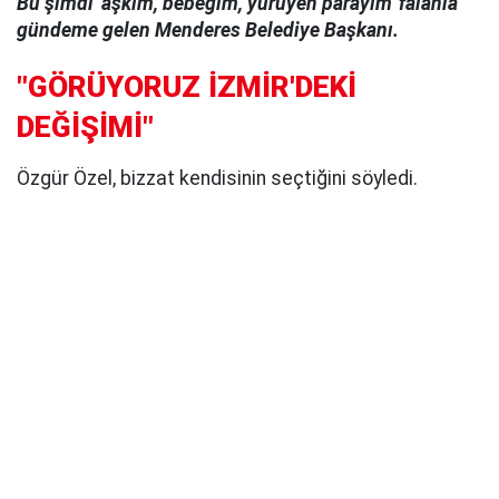
Bu şimdi 'aşkım, bebeğim, yürüyen parayım' falanla
gündeme gelen Menderes Belediye Başkanı.
"GÖRÜYORUZ İZMİR'DEKİ
DEĞİŞİMİ"
Özgür Özel, bizzat kendisinin seçtiğini söyledi.