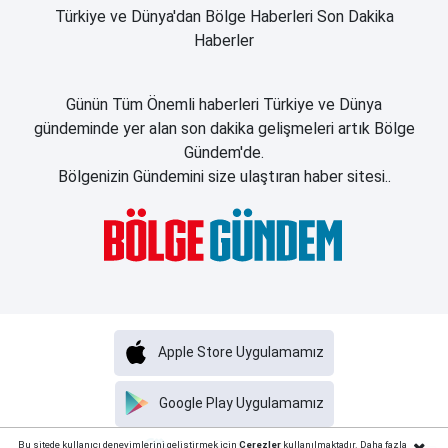
Türkiye ve Dünya'dan Bölge Haberleri Son Dakika
Haberler
Günün Tüm Önemli haberleri Türkiye ve Dünya
gündeminde yer alan son dakika gelişmeleri artık Bölge
Gündem'de.
Bölgenizin Gündemini size ulaştıran haber sitesi..
Apple Store Uygulamamız
Google Play Uygulamamız
Haber Portalı Yazılımı
Bu sitede kullanıcı deneyimlerini geliştirmek için
Çerezler
kullanılmaktadır. Daha fazla