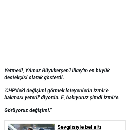
Yetmedi, Yılmaz Büyükerşen'i İlkay'ın en büyük
destekçisi olarak gösterdi.
'CHP'deki değişimi görmek isteyenlerin İzmir’e
bakması yeterli' diyordu. E, bakıyoruz şimdi İzmir'e.
Görüyoruz değişimi."
Sevgilisiyle bel altı