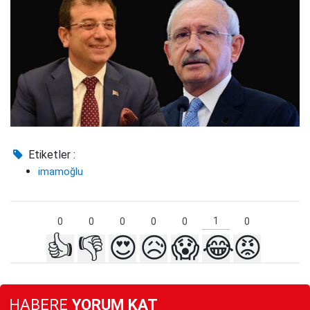
Etiketler :
imamoğlu
1
0
0
0
0
0
0
👍
👎
😍
😥
😱
😂
😡
HABERE
YORUM KAT