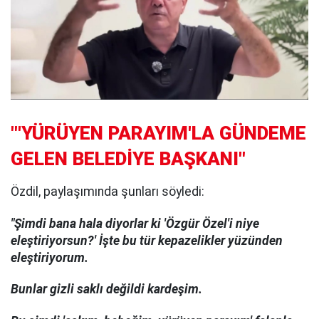
"'YÜRÜYEN PARAYIM'LA GÜNDEME
GELEN BELEDİYE BAŞKANI"
Özdil, paylaşımında şunları söyledi:
"Şimdi bana hala diyorlar ki 'Özgür Özel'i niye
eleştiriyorsun?' İşte bu tür kepazelikler yüzünden
eleştiriyorum.
Bunlar gizli saklı değildi kardeşim.