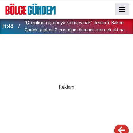
''Çözülmemiş dosya kalmayacak'' demişti: Bakan
11:42
!
Gürlek şüpheli 2 çocuğun ölümünü mercek altına
aldı!