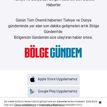
Haberler
Günün Tüm Önemli haberleri Türkiye ve Dünya
gündeminde yer alan son dakika gelişmeleri artık Bölge
Gündem'de.
Bölgenizin Gündemini size ulaştıran haber sitesi..
Apple Store Uygulamamız
Google Play Uygulamamız
Haber Portalı Yazılımı
Bu sitede kullanıcı deneyimlerini geliştirmek için
Çerezler
kullanılmaktadır. Daha fazla
Reklamı Kapat
bilgi için;
Çerez politika
mıza
ve
Aydınlatma Metnimize
tıklayabilirsiniz.