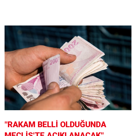
"RAKAM BELLİ OLDUĞUNDA
MECLİS'TE AÇIKLANACAK"