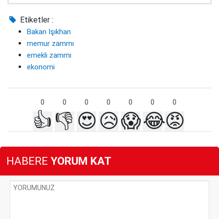
Etiketler :
Bakan Işıkhan
memur zammı
emekli zammı
ekonomi
0
0
0
0
0
0
0
👍
👎
😍
😥
😱
😂
😡
HABERE
YORUM KAT