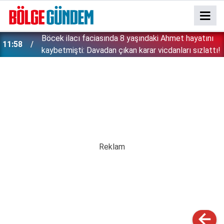
:
Böcek ilacı faciasında 8 yaşındaki Ahmet hayatını
11:58
kaybetmişti: Davadan çıkan karar vicdanları sızlattı!