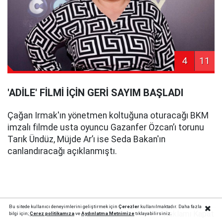
4
11
'ADİLE' FİLMİ İÇİN GERİ SAYIM BAŞLADI
Çağan Irmak'ın yönetmen koltuğuna oturacağı BKM
imzalı filmde usta oyuncu Gazanfer Özcan’ı torunu
Tarık Ündüz, Müjde Ar’ı ise Seda Bakan'ın
canlandıracağı açıklanmıştı.
Bu sitede kullanıcı deneyimlerini geliştirmek için
Çerezler
kullanılmaktadır. Daha fazla
Reklamı Kapat
bilgi için;
Çerez politika
mıza
ve
Aydınlatma Metnimize
tıklayabilirsiniz.