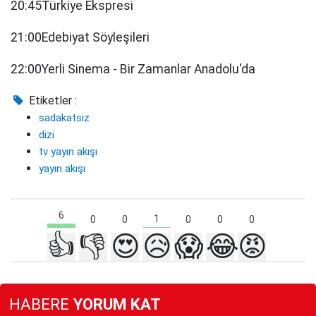
20:45Türkiye Ekspresi
21:00Edebiyat Söyleşileri
22:00Yerli Sinema - Bir Zamanlar Anadolu'da
Etiketler :
sadakatsiz
dizi
tv yayın akışı
yayın akışı
6
1
0
0
0
0
0
👍
👎
😍
😥
😱
😂
😡
HABERE
YORUM KAT