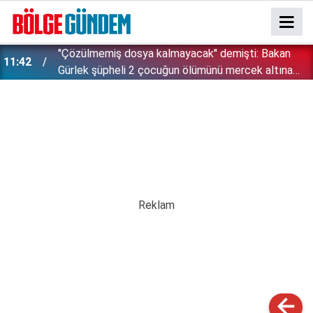
''Çözülmemiş dosya kalmayacak'' demişti: Bakan
11:42
!
Gürlek şüpheli 2 çocuğun ölümünü mercek altına
aldı!