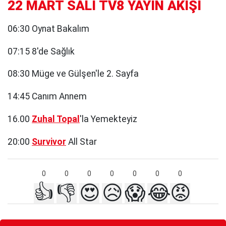
22 MART SALI TV8 YAYIN AKIŞI
06:30 Oynat Bakalım
07:15 8'de Sağlık
08:30 Müge ve Gülşen'le 2. Sayfa
14:45 Canım Annem
16.00
Zuhal Topal
'la Yemekteyiz
20:00
Survivor
All Star
0
0
0
0
0
0
0
👍
👎
😍
😥
😱
😂
😡