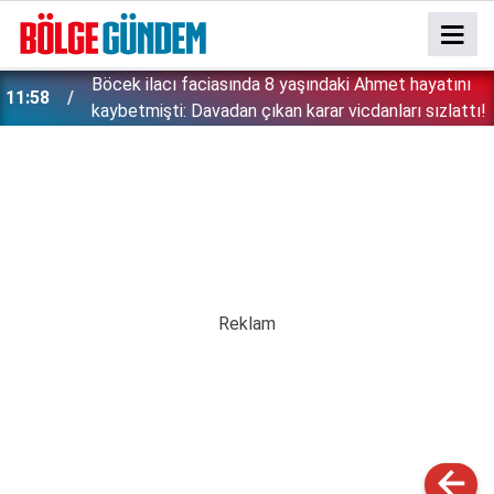
:
Böcek ilacı faciasında 8 yaşındaki Ahmet hayatını
11:58
kaybetmişti: Davadan çıkan karar vicdanları sızlattı!