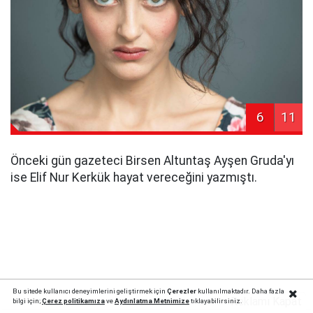
6
11
Önceki gün gazeteci Birsen Altuntaş Ayşen Gruda'yı
ise Elif Nur Kerkük hayat vereceğini yazmıştı.
Bu sitede kullanıcı deneyimlerini geliştirmek için
Çerezler
kullanılmaktadır. Daha fazla
Reklamı Kapat
bilgi için;
Çerez politika
mıza
ve
Aydınlatma Metnimize
tıklayabilirsiniz.