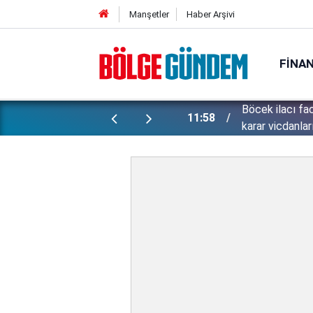
Manşetler
Haber Arşivi
FINA
et hayatını kaybetmişti: Davadan çıkan
''Çözülmemiş d
11:42
ölümünü mercek