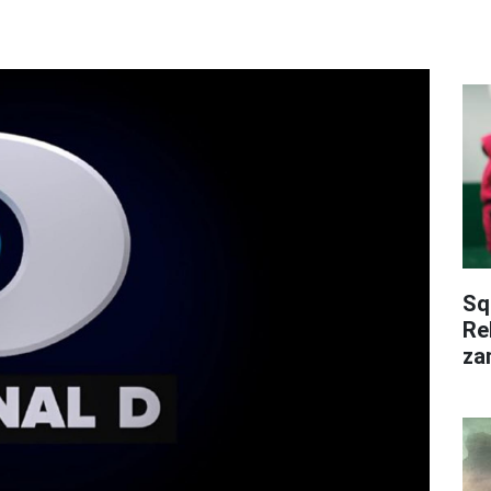
Sq
Rek
za