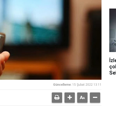
İz
ço
Se
pa
Güncelleme:
15 Şubat 2022 13:11