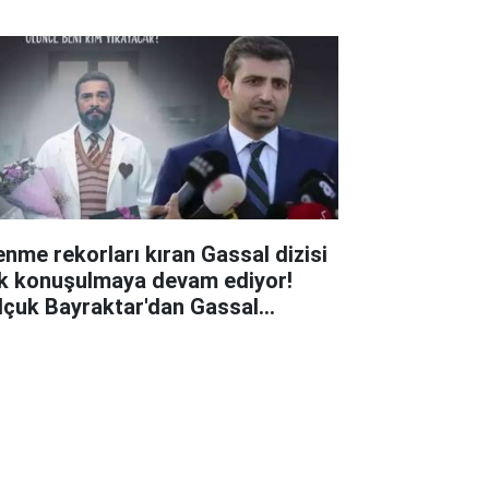
lenme rekorları kıran Gassal dizisi
k konuşulmaya devam ediyor!
lçuk Bayraktar'dan Gassal
ylaşımı: Tek kelime ile efsane