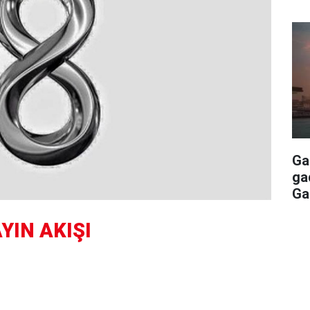
Ga
ga
Ga
YIN AKIŞI