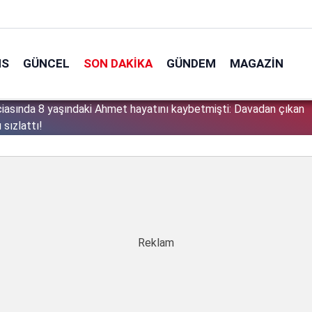
NS
GÜNCEL
SON DAKIKA
GÜNDEM
MAGAZIN
osya kalmayacak'' demişti: Bakan Gürlek şüpheli 2 çocuğun
1
 altına aldı!