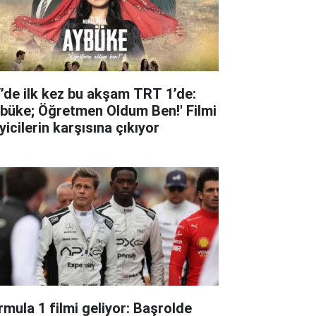
’de ilk kez bu akşam TRT 1’de:
ybüke; Öğretmen Oldum Ben!' Filmi
iyicilerin karşısına çıkıyor
rmula 1 filmi geliyor: Başrolde