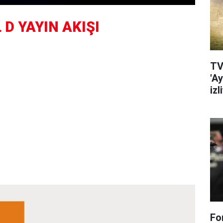
D YAYIN AKIŞI
TV
'A
izl
Fo