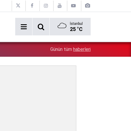
İstanbul
25 °C
1:28
İsrail zulümde sınır tanımıyor: Bu kez kendi vatandaşlar
Günün tüm
haberleri