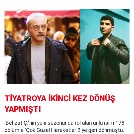
TİYATROYA İKİNCİ KEZ DÖNÜŞ
YAPMIŞTI
'Behzat Ç.'nin yeni sezonunda rol alan ünlü isim 178.
bölümle 'Çok Güzel Hareketler 2'ye geri dönmüştü.