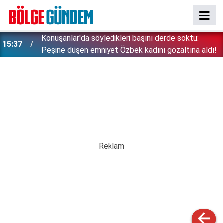
Konuşanlar'da söyledikleri başını derde soktu:
15:37
Peşine düşen emniyet Özbek kadını gözaltına aldı!