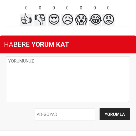
0
0
0
0
0
0
0
👍
👎
😍
😥
😱
😂
😡
HABERE
YORUM KAT