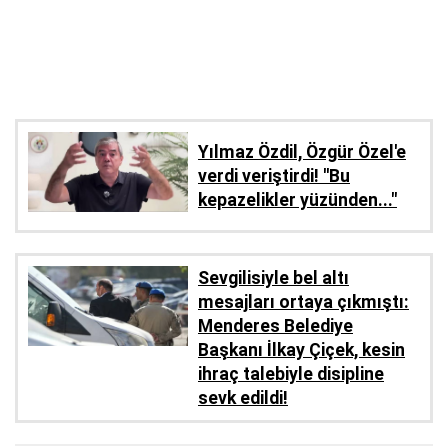
Yılmaz Özdil, Özgür Özel'e
verdi veriştirdi! ''Bu
kepazelikler yüzünden..."
Sevgilisiyle bel altı
mesajları ortaya çıkmıştı:
Menderes Belediye
Başkanı İlkay Çiçek, kesin
ihraç talebiyle disipline
sevk edildi!