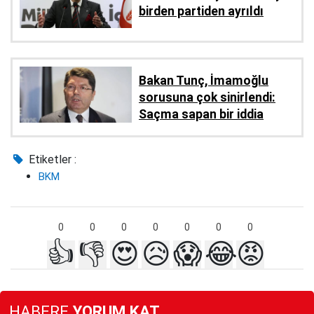
birden partiden ayrıldı
Bakan Tunç, İmamoğlu
sorusuna çok sinirlendi:
Saçma sapan bir iddia
Etiketler :
BKM
0
0
0
0
0
0
0
👍
👎
😍
😥
😱
😂
😡
HABERE
YORUM KAT