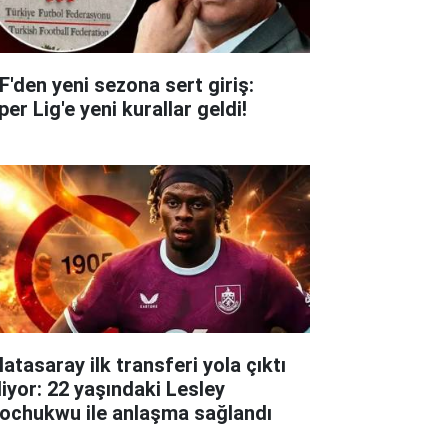
F'den yeni sezona sert giriş:
er Lig'e yeni kurallar geldi!
atasaray ilk transferi yola çıktı
liyor: 22 yaşındaki Lesley
ochukwu ile anlaşma sağlandı