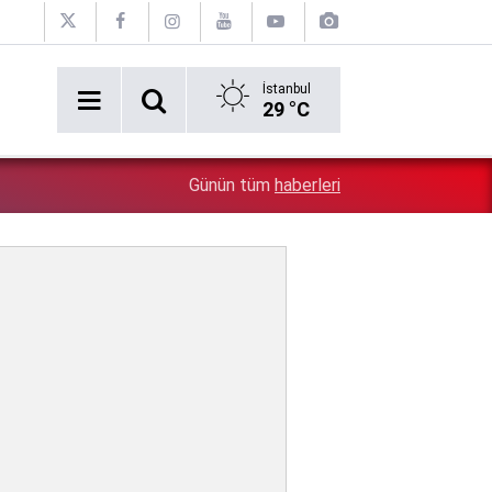
İstanbul
29 °C
5:26
Çin'in gözü doymuyor: Altın rezervleri doldu taştı!
Günün tüm
haberleri