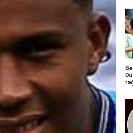
Be
Dü
ra