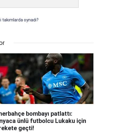
gi takımlarda oynadı?
or
nerbahçe bombayı patlattı:
nyaca ünlü futbolcu Lukaku için
rekete geçti!