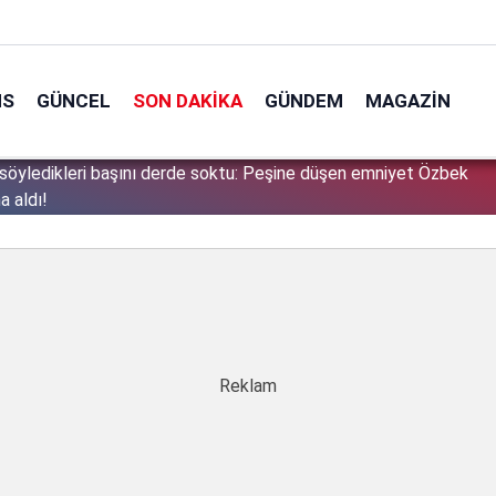
NS
GÜNCEL
SON DAKIKA
GÜNDEM
MAGAZIN
söyledikleri başını derde soktu: Peşine düşen emniyet Özbek
1
a aldı!