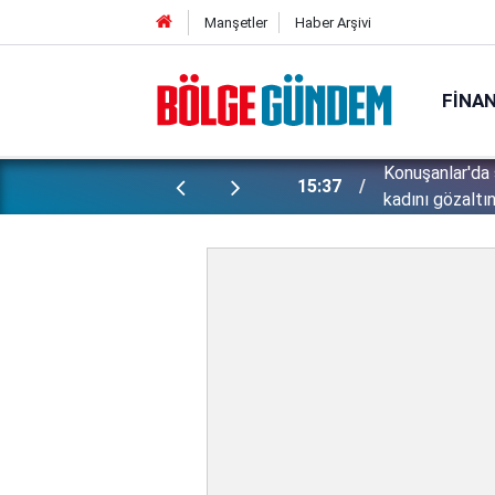
Manşetler
Haber Arşivi
FINA
ünlü futbolcu Lukaku için harekete
Konuşanlar'da 
15:37
kadını gözaltın