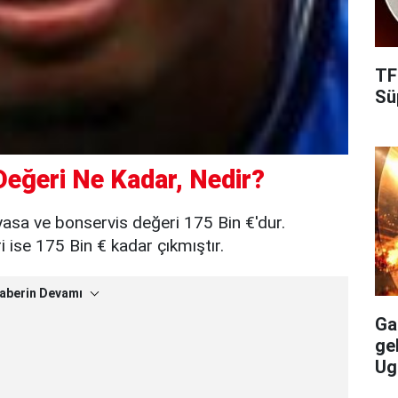
TF
Süp
Değeri Ne Kadar, Nedir?
yasa ve bonservis değeri 175 Bin €'dur.
ise 175 Bin € kadar çıkmıştır.
aberin Devamı
Gal
ge
Ug