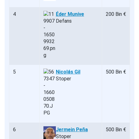
4
Éder Muníve
200 Bin €
Defans
5
Nicolás Gil
500 Bin €
Stoper
6
Jermein Peña
500 Bin €
Stoper