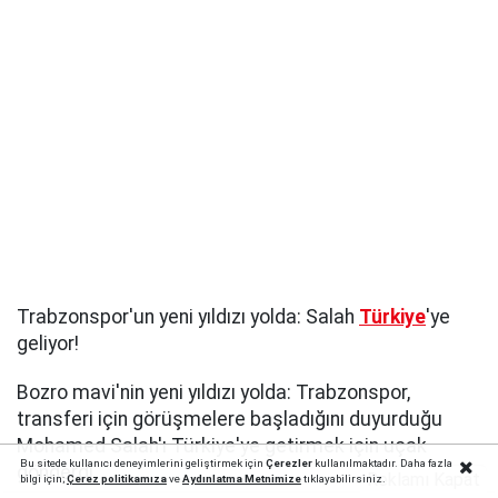
Trabzonspor'un yeni yıldızı yolda: Salah
Türkiye
'ye
geliyor!
Bozro mavi'nin yeni yıldızı yolda: Trabzonspor,
transferi için görüşmelere başladığını duyurduğu
Mohamed Salah'ı Türkiye'ye getirmek için uçak
Bu sitede kullanıcı deneyimlerini geliştirmek için
Çerezler
kullanılmaktadır. Daha fazla
gönderdi.
Reklamı Kapat
bilgi için;
Çerez politika
mıza
ve
Aydınlatma Metnimize
tıklayabilirsiniz.