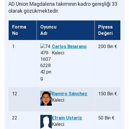
AD Union Magdalena takımının kadro genişliği 33
olarak gözükmektedir.
Forma
Oyuncu
Piyasa
No
Adı
Değeri
1
Carlos Bejarano
200 Bin €
Kaleci
12
Ramiro Sánchez
150 Bin €
Kaleci
22
Efraín Ustariz
50 Bin €
Kaleci