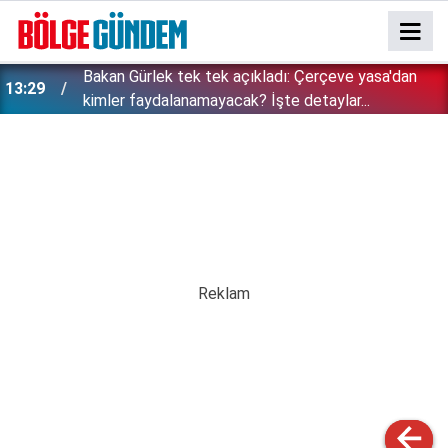
Bakan Gürlek tek tek açıkladı: Çerçeve yasa'dan
13:29
kimler faydalanamayacak? İşte detaylar...