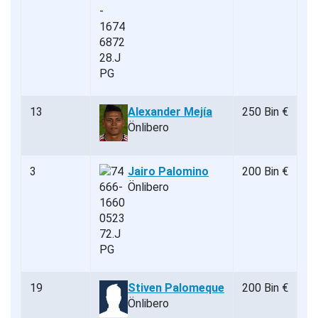
13
Alexander Mejía
250 Bin €
Önlibero
3
Jairo Palomino
200 Bin €
Önlibero
19
Stiven Palomeque
200 Bin €
Önlibero