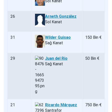
Sol Kanat
26
Arneth González
Sol Kanat
31
Wílder Guisao
150 Bin €
Sağ Kanat
29
Juan del Río
50 Bin €
Sağ Kanat
21
Ricardo Márquez
750 Bin €
Santrafor