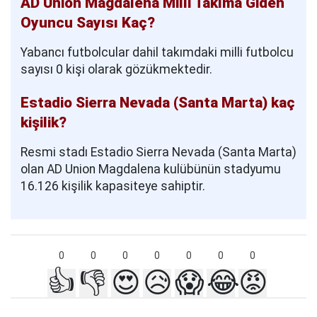
AD Union Magdalena Milli Takıma Giden
Oyuncu Sayısı Kaç?
Yabancı futbolcular dahil takımdaki milli futbolcu
sayısı 0 kişi olarak gözükmektedir.
Estadio Sierra Nevada (Santa Marta) kaç
kişilik?
Resmi stadı Estadio Sierra Nevada (Santa Marta)
olan AD Union Magdalena kulübünün stadyumu
16.126 kişilik kapasiteye sahiptir.
0
0
0
0
0
0
0
👍
👎
😍
😥
😱
😂
😡