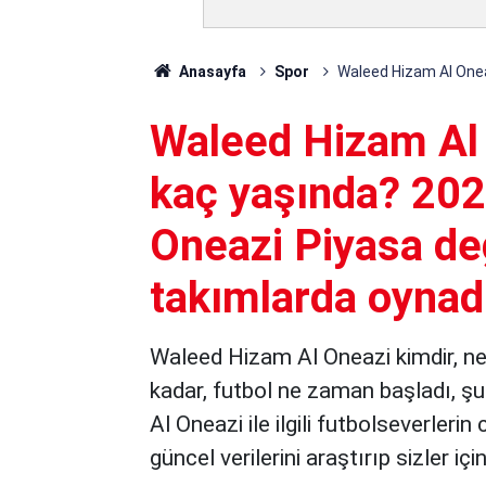
Anasayfa
Spor
Waleed Hizam Al Oneaz
Waleed Hizam Al O
kaç yaşında? 20
Oneazi Piyasa de
takımlarda oynad
Waleed Hizam Al Oneazi kimdir, ner
kadar, futbol ne zaman başladı, 
Al Oneazi ile ilgili futbolseverler
güncel verilerini araştırıp sizler içi