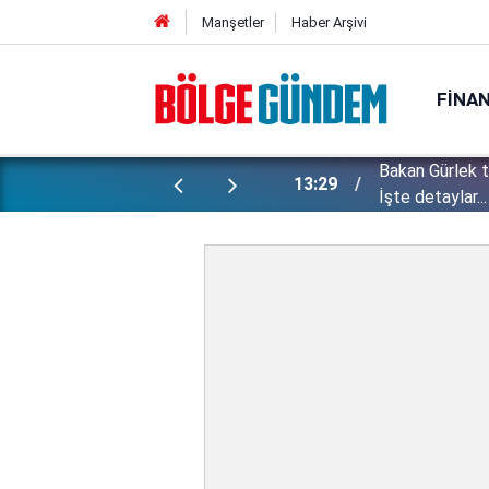
Manşetler
Haber Arşivi
FINA
Bakan Gürlek 
ı yapılan gizli planları deşifre etti!
13:29
İşte detaylar...