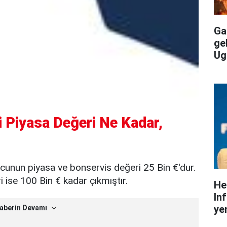
Gal
ge
Ug
 Piyasa Değeri Ne Kadar,
cunun piyasa ve bonservis değeri 25 Bin €'dur.
ise 100 Bin € kadar çıkmıştır.
He
In
yen
aberin Devamı