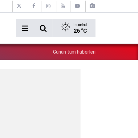
İstanbul
26 °C
2:54
Özgür Özel'e şok! Yüzde 50 ile kazandıkları il, CHP'de k
Günün tüm
haberleri