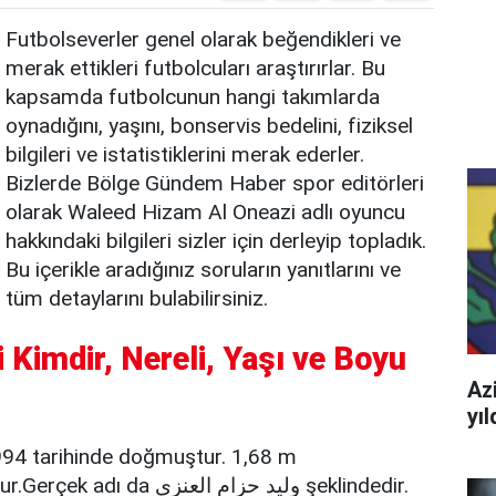
Futbolseverler genel olarak beğendikleri ve
merak ettikleri futbolcuları araştırırlar. Bu
kapsamda futbolcunun hangi takımlarda
oynadığını, yaşını, bonservis bedelini, fiziksel
bilgileri ve istatistiklerini merak ederler.
Bizlerde Bölge Gündem Haber spor editörleri
olarak Waleed Hizam Al Oneazi adlı oyuncu
hakkındaki bilgileri sizler için derleyip topladık.
Bu içerikle aradığınız soruların yanıtlarını ve
tüm detaylarını bulabilirsiniz.
Kimdir, Nereli, Yaşı ve Boyu
Azi
yı
994 tarihinde doğmuştur. 1,68 m
boyundadır. Suudi Arabistan uyrukludur.Gerçek adı da وليد حزام العنزي şeklindedir.