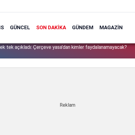
NS
GÜNCEL
SON DAKIKA
GÜNDEM
MAGAZIN
tek tek açıkladı: Çerçeve yasa'dan kimler faydalanamayacak?
1