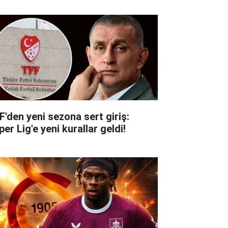
F'den yeni sezona sert giriş:
er Lig'e yeni kurallar geldi!