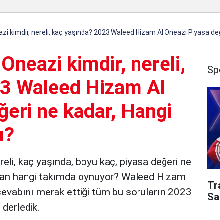
i kimdir, nereli, kaç yaşında? 2023 Waleed Hizam Al Oneazi Piyasa değ
neazi kimdir, nereli,
Sp
23 Waleed Hizam Al
ğeri ne kadar, Hangi
ı?
eli, kaç yaşında, boyu kaç, piyasa değeri ne
şuan hangi takımda oynuyor? Waleed Hizam
Tr
in cevabını merak ettiği tüm bu soruların 2023
Sa
n derledik.