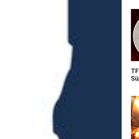
TF
Süp