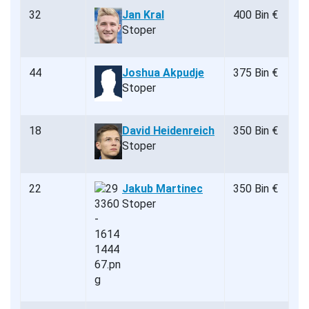
32
Jan Kral
400 Bin €
Stoper
44
Joshua Akpudje
375 Bin €
Stoper
18
David Heidenreich
350 Bin €
Stoper
22
Jakub Martinec
350 Bin €
Stoper