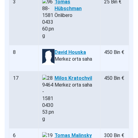
3
Tomas
25 Bin €
Hübschman
Önlibero
8
David Houska
450 Bin €
Merkez orta saha
17
Milos Kratochvil
450 Bin €
Merkez orta saha
6
Tomas Malinsky
300 Bin €