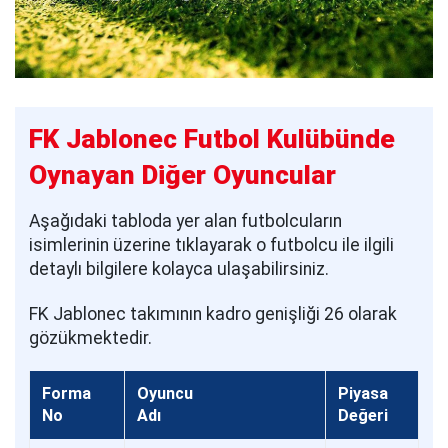
FK Jablonec Futbol Kulübünde
Oynayan Diğer Oyuncular
Aşağıdaki tabloda yer alan futbolcuların
isimlerinin üzerine tıklayarak o futbolcu ile ilgili
detaylı bilgilere kolayca ulaşabilirsiniz.
FK Jablonec takımının kadro genişliği 26 olarak
gözükmektedir.
Forma
Oyuncu
Piyasa
No
Adı
Değeri