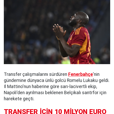
Transfer çalışmalarını sürdüren
Fenerbahçe
'nin
gündemine dünyaca ünlü golcü Romelu Lukaku geldi.
Il Mattino'nun haberine göre sarı-lacivertli ekip,
Napoli'den ayrılması beklenen Belçikalı santrfor için
harekete geçti.
TRANSFER İÇİN 10 MİLYON EURO