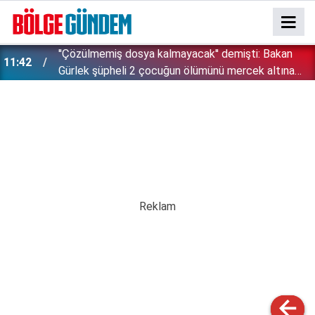
''Çözülmemiş dosya kalmayacak'' demişti: Bakan
11:42
!
Gürlek şüpheli 2 çocuğun ölümünü mercek altına
aldı!