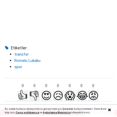
Etiketler :
transfer
Romelu Lukaku
spor
0
0
0
0
0
0
0
👍
👎
😍
😥
😱
😂
😡
Bu sitede kullanıcı deneyimlerini geliştirmek için
Çerezler
kullanılmaktadır. Daha fazla
Reklamı Kapat
bilgi için;
Çerez politika
mıza
ve
Aydınlatma Metnimize
tıklayabilirsiniz.
HABERE
YORUM KAT