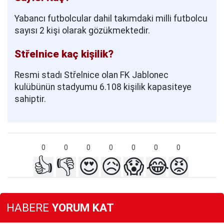
Yabancı futbolcular dahil takımdaki milli futbolcu
sayısı 2 kişi olarak gözükmektedir.
Střelnice kaç kişilik?
Resmi stadı Střelnice olan FK Jablonec
kulübünün stadyumu 6.108 kişilik kapasiteye
sahiptir.
0
0
0
0
0
0
0
👍
👎
😍
😥
😱
😂
😡
HABERE
YORUM KAT