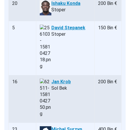
20
Ishaku Konda
200 Bin €
Stoper
5
David Stepanek
150 Bin €
Stoper
16
Jan Krob
200 Bin €
Sol Bek
23
Michal Surzyn
400 Bin €