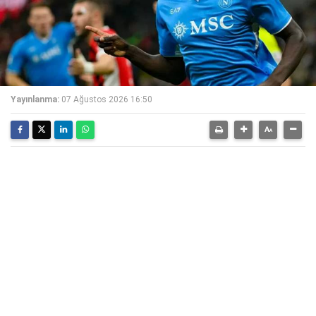
Yayınlanma:
07 Ağustos 2026 16:50