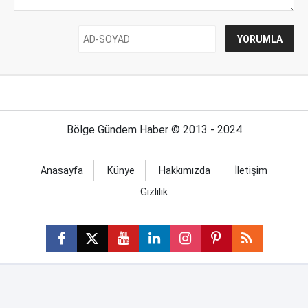
Bölge Gündem Haber © 2013 - 2024
Anasayfa
Künye
Hakkımızda
İletişim
Gizlilik