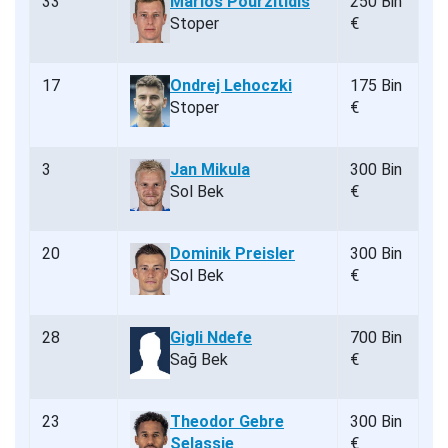
33
Marios Pourzitidis
250 Bin
Stoper
€
17
Ondrej Lehoczki
175 Bin
Stoper
€
3
Jan Mikula
300 Bin
Sol Bek
€
20
Dominik Preisler
300 Bin
Sol Bek
€
28
Gigli Ndefe
700 Bin
Sağ Bek
€
23
Theodor Gebre
300 Bin
Selassie
€