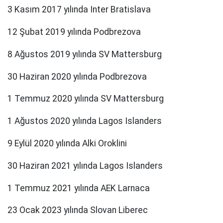
3 Kasım 2017 yılında Inter Bratislava
12 Şubat 2019 yılında Podbrezova
8 Ağustos 2019 yılında SV Mattersburg
30 Haziran 2020 yılında Podbrezova
1 Temmuz 2020 yılında SV Mattersburg
1 Ağustos 2020 yılında Lagos Islanders
9 Eylül 2020 yılında Alki Oroklini
30 Haziran 2021 yılında Lagos Islanders
1 Temmuz 2021 yılında AEK Larnaca
23 Ocak 2023 yılında Slovan Liberec