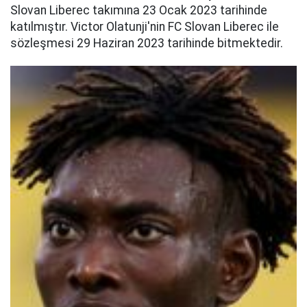
Slovan Liberec takımına 23 Ocak 2023 tarihinde
katılmıştır. Victor Olatunji'nin FC Slovan Liberec ile
sözleşmesi 29 Haziran 2023 tarihinde bitmektedir.