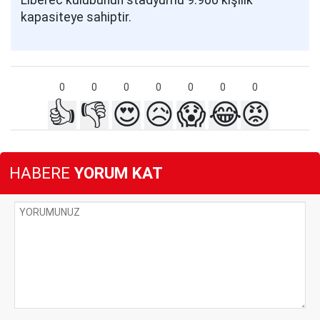
Liberec kulübünün stadyumu 9.900 kişilik
kapasiteye sahiptir.
0
0
0
0
0
0
0
👍
👎
😍
😥
😱
😂
😡
HABERE
YORUM KAT