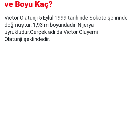
ve Boyu Kaç?
Victor Olatunji 5 Eylül 1999 tarihinde Sokoto şehrinde
doğmuştur. 1,93 m boyundadır. Nijerya
uyrukludur.Gerçek adı da Victor Oluyemi
Olatunji şeklindedir.