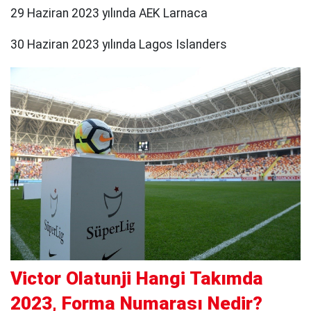
29 Haziran 2023 yılında AEK Larnaca
30 Haziran 2023 yılında Lagos Islanders
Victor Olatunji Hangi Takımda
2023, Forma Numarası Nedir?