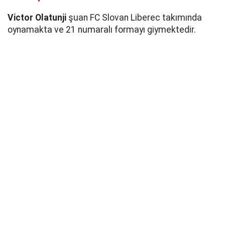
Victor Olatunji
şuan FC Slovan Liberec takımında
oynamakta ve 21 numaralı formayı giymektedir.