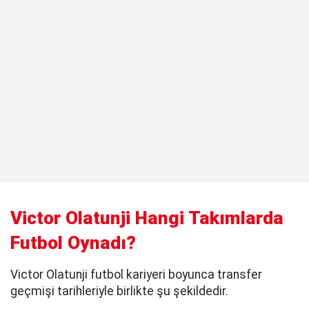
Victor Olatunji Hangi Takımlarda
Futbol Oynadı?
Victor Olatunji futbol kariyeri boyunca transfer
geçmişi tarihleriyle birlikte şu şekildedir.