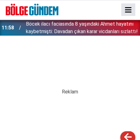
:
Böcek ilacı faciasında 8 yaşındaki Ahmet hayatını
11:58
kaybetmişti: Davadan çıkan karar vicdanları sızlattı!