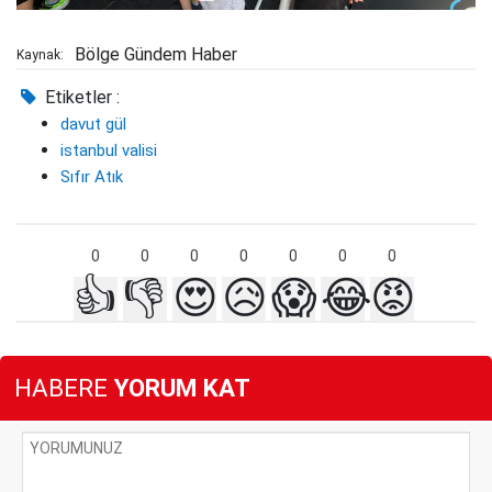
Bölge Gündem Haber
Kaynak:
Etiketler :
davut gül
istanbul valisi
Sıfır Atık
0
0
0
0
0
0
0
👍
👎
😍
😥
😱
😂
😡
HABERE
YORUM KAT