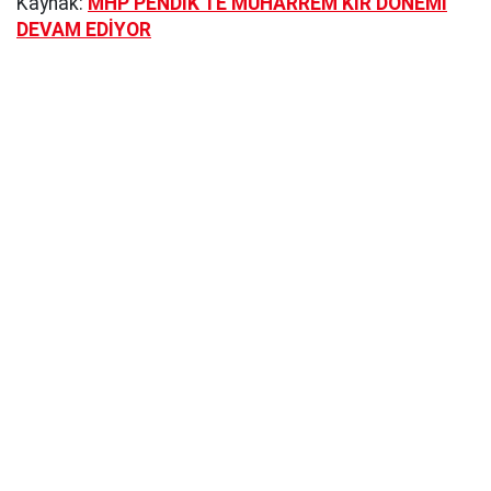
Kaynak:
MHP PENDİK'TE MUHARREM KIR DÖNEMİ
DEVAM EDİYOR