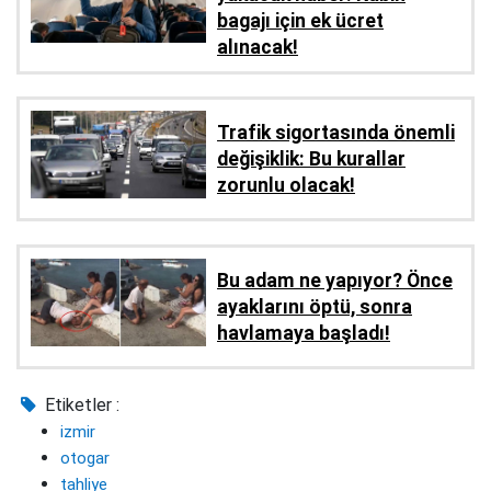
bagajı için ek ücret
alınacak!
Trafik sigortasında önemli
değişiklik: Bu kurallar
zorunlu olacak!
Bu adam ne yapıyor? Önce
ayaklarını öptü, sonra
havlamaya başladı!
Etiketler :
izmir
otogar
tahliye