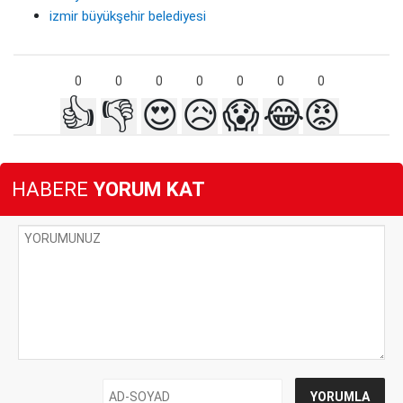
izmir büyükşehir belediyesi
0
0
0
0
0
0
0
👍
👎
😍
😥
😱
😂
😡
HABERE
YORUM KAT