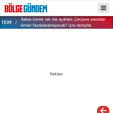
Bakan Gürlek tek tek açıkladı: Çerçeve yasa'dan
13:29
kimler faydalanamayacak? İşte detaylar...