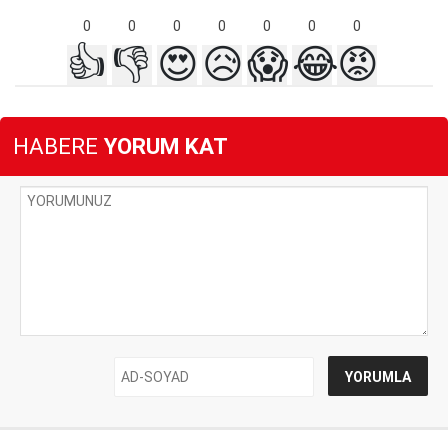
0
0
0
0
0
0
0
👍
👎
😍
😥
😱
😂
😡
HABERE
YORUM KAT