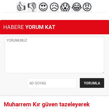
👍
👎
😍
😥
😱
😂
😡
HABERE
YORUM KAT
Muharrem Kır güven tazeleyerek