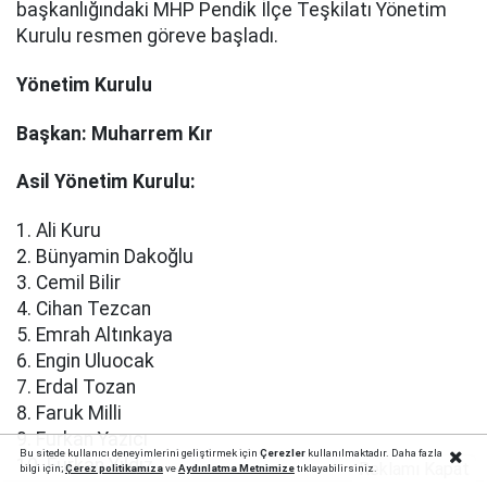
başkanlığındaki MHP Pendik İlçe Teşkilatı Yönetim
Kurulu resmen göreve başladı.
Yönetim Kurulu
Başkan: Muharrem Kır
Asil Yönetim Kurulu:
1. Ali Kuru
2. Bünyamin Dakoğlu
3. Cemil Bilir
4. Cihan Tezcan
5. Emrah Altınkaya
6. Engin Uluocak
7. Erdal Tozan
8. Faruk Milli
9. Furkan Yazıcı
Bu sitede kullanıcı deneyimlerini geliştirmek için
Çerezler
kullanılmaktadır. Daha fazla
10. Furkan Yıldız
Reklamı Kapat
bilgi için;
Çerez politika
mıza
ve
Aydınlatma Metnimize
tıklayabilirsiniz.