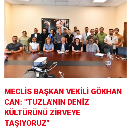
MECLİS BAŞKAN VEKİLİ GÖKHAN
CAN: "TUZLA'NIN DENİZ
KÜLTÜRÜNÜ ZİRVEYE
TAŞIYORUZ"