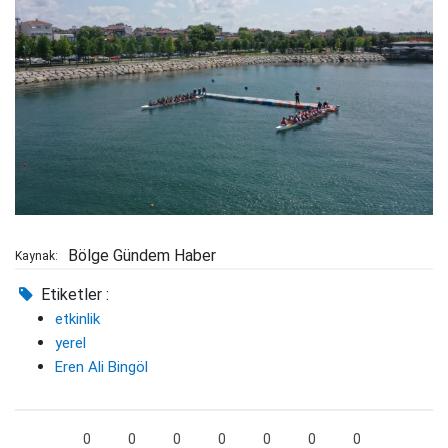
Bölge Gündem Haber
Kaynak:
Etiketler :
etkinlik
yerel
Eren Ali Bingöl
0
0
0
0
0
0
0