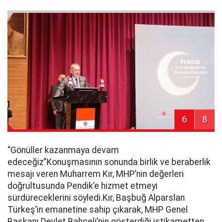
6
8
“Gönüller kazanmaya devam
edeceğiz”Konuşmasının sonunda birlik ve beraberlik
mesajı veren Muharrem Kır, MHP’nin değerleri
doğrultusunda Pendik’e hizmet etmeyi
sürdüreceklerini söyledi.Kır, Başbuğ Alparslan
Türkeş’in emanetine sahip çıkarak, MHP Genel
Başkanı Devlet Bahçeli’nin gösterdiği istikametten