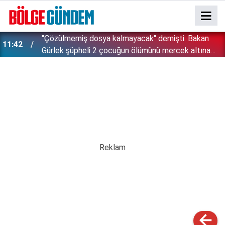
''Çözülmemiş dosya kalmayacak'' demişti: Bakan
11:42
!
Gürlek şüpheli 2 çocuğun ölümünü mercek altına
aldı!