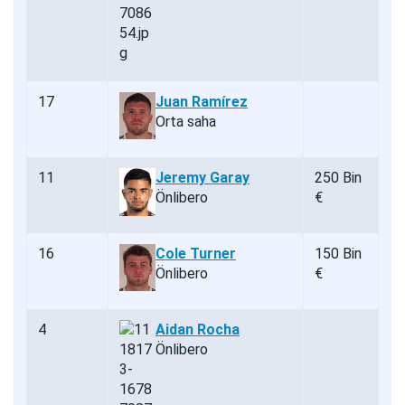
17
Juan Ramírez
Orta saha
11
Jeremy Garay
250 Bin
Önlibero
€
16
Cole Turner
150 Bin
Önlibero
€
4
Aidan Rocha
Önlibero