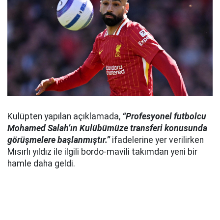
Kulüpten yapılan açıklamada,
“Profesyonel futbolcu
Mohamed Salah’ın Kulübümüze transferi konusunda
görüşmelere başlanmıştır.”
ifadelerine yer verilirken
Mısırlı yıldız ile ilgili bordo-mavili takımdan yeni bir
hamle daha geldi.