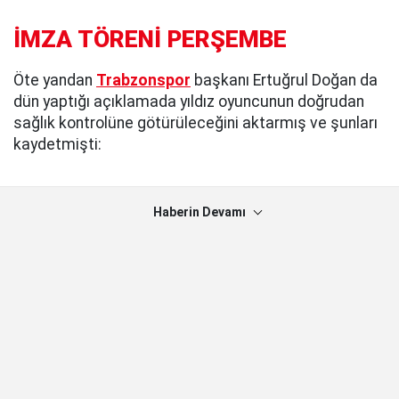
İMZA TÖRENİ PERŞEMBE
Öte yandan
Trabzonspor
başkanı Ertuğrul Doğan da
dün yaptığı açıklamada yıldız oyuncunun doğrudan
sağlık kontrolüne götürüleceğini aktarmış ve şunları
kaydetmişti:
Haberin Devamı