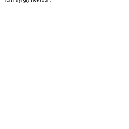
formayı giymektedir.