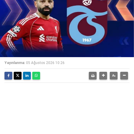
Yayınlanma:
05 Ağustos 2026 10:26