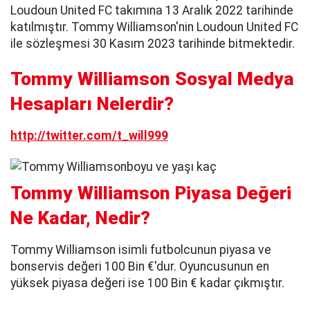
Loudoun United FC takımına 13 Aralık 2022 tarihinde
katılmıştır. Tommy Williamson'nin Loudoun United FC
ile sözleşmesi 30 Kasım 2023 tarihinde bitmektedir.
Tommy Williamson Sosyal Medya
Hesapları Nelerdir?
http://twitter.com/t_will999
Tommy Williamson Piyasa Değeri
Ne Kadar, Nedir?
Tommy Williamson isimli futbolcunun piyasa ve
bonservis değeri 100 Bin €'dur. Oyuncusunun en
yüksek piyasa değeri ise 100 Bin € kadar çıkmıştır.