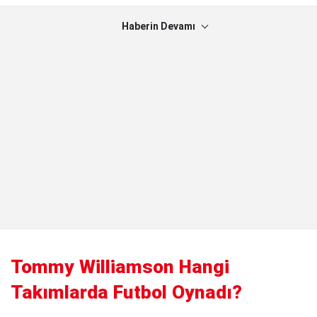
Haberin Devamı
Tommy Williamson Hangi
Takımlarda Futbol Oynadı?