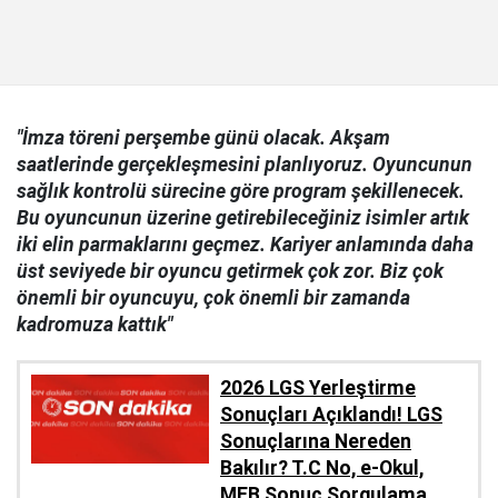
"İmza töreni perşembe günü olacak. Akşam
saatlerinde gerçekleşmesini planlıyoruz. Oyuncunun
sağlık kontrolü sürecine göre program şekillenecek.
Bu oyuncunun üzerine getirebileceğiniz isimler artık
iki elin parmaklarını geçmez. Kariyer anlamında daha
üst seviyede bir oyuncu getirmek çok zor. Biz çok
önemli bir oyuncuyu, çok önemli bir zamanda
kadromuza kattık"
2026 LGS Yerleştirme
Sonuçları Açıklandı! LGS
Sonuçlarına Nereden
Bakılır? T.C No, e-Okul,
MEB Sonuç Sorgulama