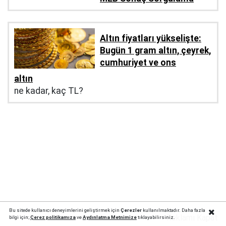
Altın fiyatları yükselişte:
Bugün 1 gram altın, çeyrek,
cumhuriyet ve ons
altın
ne kadar, kaç TL?
Bu sitede kullanıcı deneyimlerini geliştirmek için
Çerezler
kullanılmaktadır. Daha fazla
Reklamı Kapat
bilgi için;
Çerez politika
mıza
ve
Aydınlatma Metnimize
tıklayabilirsiniz.