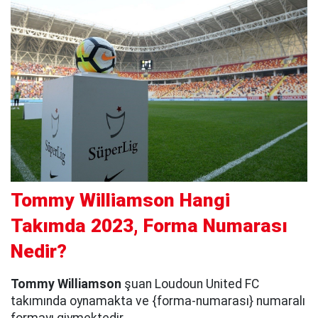
Tommy Williamson Hangi
Takımda 2023, Forma Numarası
Nedir?
Tommy Williamson
şuan Loudoun United FC
takımında oynamakta ve {forma-numarası} numaralı