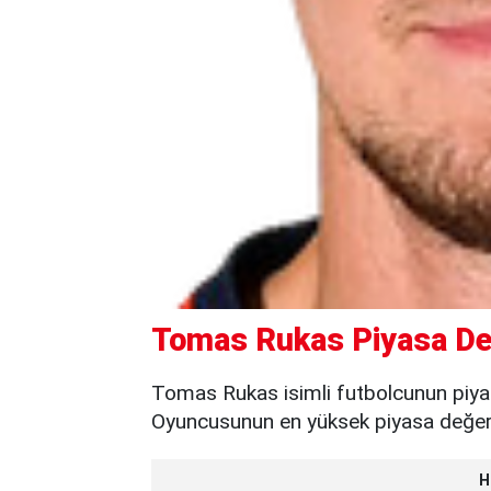
Tomas Rukas Piyasa Değ
Tomas Rukas isimli futbolcunun piyas
Oyuncusunun en yüksek piyasa değeri 
H