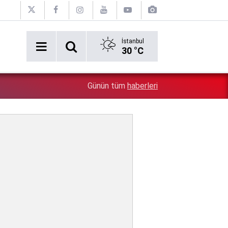
İstanbul
30 °C
6:43
Trafik sigortasında önemli değişiklik: Bu kurallar zorunl
Günün tüm
haberleri