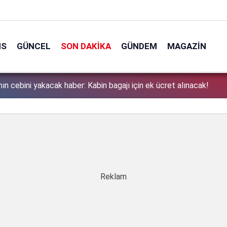
NS
GÜNCEL
SON DAKIKA
GÜNDEM
MAGAZIN
nın cebini yakacak haber: Kabin bagajı için ek ücret alınacak!
1