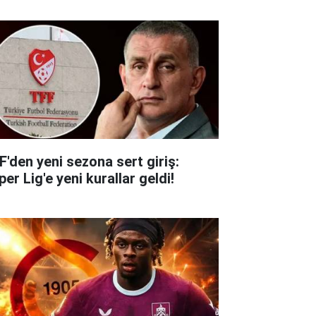
F'den yeni sezona sert giriş:
er Lig'e yeni kurallar geldi!