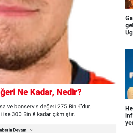
Gal
ge
Ug
eri Ne Kadar, Nedir?
a ve bonservis değeri 275 Bin €'dur.
He
ise 300 Bin € kadar çıkmıştır.
In
yen
aberin Devamı