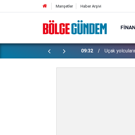
Manşetler
Haber Arşivi
FINA
argıtay son kararı açıkladı!
09:32
Uçak yolcuları