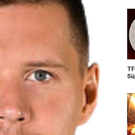
TF
Süp