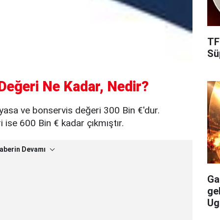
TF
Süp
Değeri Ne Kadar, Nedir?
yasa ve bonservis değeri 300 Bin €'dur.
ise 600 Bin € kadar çıkmıştır.
aberin Devamı
Gal
ge
Ug