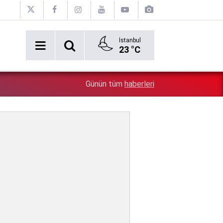
İstanbul
23 °C
5:26
Çin'in gözü doymuyor: Altın rezervleri doldu taştı!
Günün tüm
haberleri