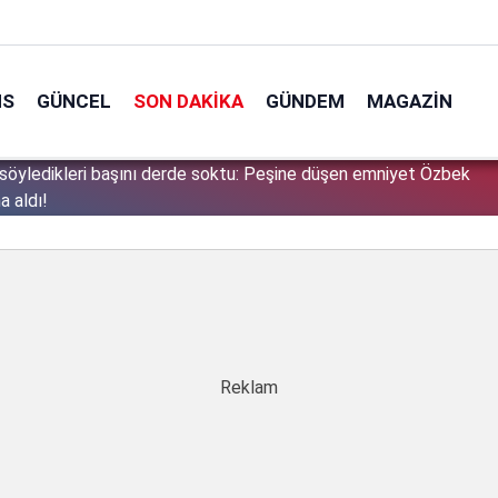
NS
GÜNCEL
SON DAKIKA
GÜNDEM
MAGAZIN
söyledikleri başını derde soktu: Peşine düşen emniyet Özbek
1
a aldı!