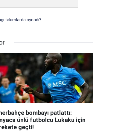
ngi takımlarda oynadı?
or
nerbahçe bombayı patlattı:
nyaca ünlü futbolcu Lukaku için
rekete geçti!