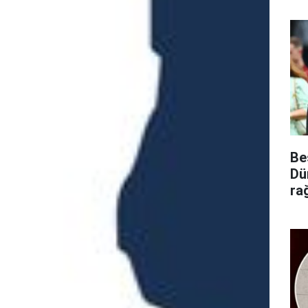
Be
Dü
ra