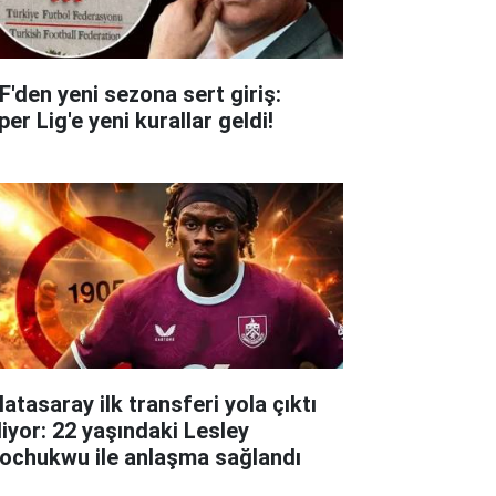
F'den yeni sezona sert giriş:
er Lig'e yeni kurallar geldi!
atasaray ilk transferi yola çıktı
liyor: 22 yaşındaki Lesley
ochukwu ile anlaşma sağlandı