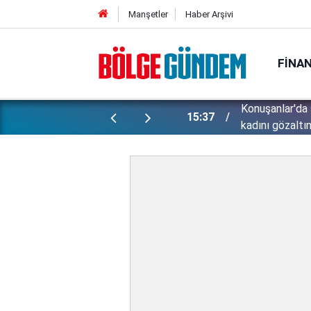
Manşetler
Haber Arşivi
FINA
ünlü futbolcu Lukaku için harekete
Konuşanlar'da 
15:37
kadını gözaltın