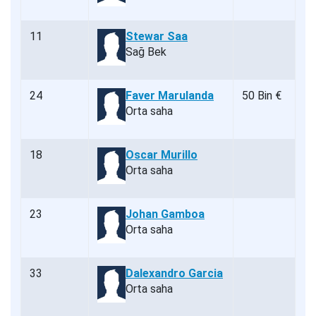
11
Stewar Saa
Sağ Bek
24
Faver Marulanda
50 Bin €
Orta saha
18
Oscar Murillo
Orta saha
23
Johan Gamboa
Orta saha
33
Dalexandro Garcia
Orta saha