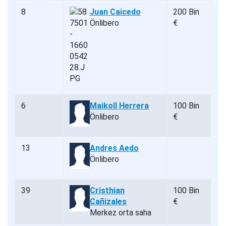
8
Juan Caicedo
200 Bin
Önlibero
€
6
Maikoll Herrera
100 Bin
Önlibero
€
13
Andres Aedo
Önlibero
39
Cristhian
100 Bin
Cañizales
€
Merkez orta saha