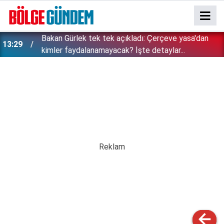
Bakan Gürlek tek tek açıkladı: Çerçeve yasa'dan
13:29
kimler faydalanamayacak? İşte detaylar...