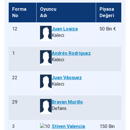
Forma
Oyuncu
Piyasa
No
Adı
Değeri
12
Juan Loaiza
50 Bin €
Kaleci
1
Andrés Rodríguez
Kaleci
22
Juan Vásquez
Kaleci
29
Brayan Murillo
Defans
3
Stiven Valencia
150 Bin