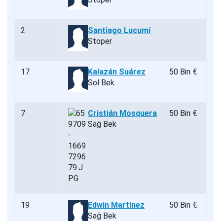
2
Santiago Lucumí
Stoper
17
Kalazán Suárez
50 Bin €
Sol Bek
7
Cristián Mosquera
50 Bin €
Sağ Bek
19
Edwin Martínez
50 Bin €
Sağ Bek