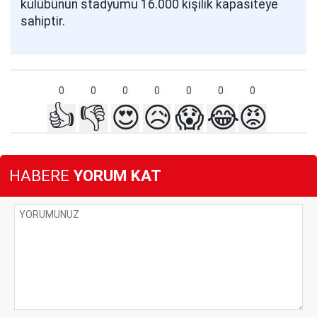
kulübünün stadyumu 16.000 kişilik kapasiteye
sahiptir.
0
0
0
0
0
0
0
👍
👎
😍
😥
😱
😂
😡
HABERE
YORUM KAT