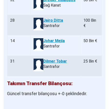
Sağ Kanat
28
Jairo Ditta
100 Bin
Santrafor
€
14
Johar Mejía
50 Bin €
Santrafor
31
Dilmer Tobar
25 Bin €
Santrafor
Takımın Transfer Bilançosu:
Güncel transfer bilançosu +-0 şeklindedir.