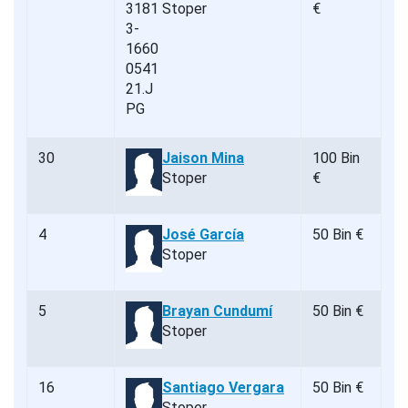
Stoper
€
30
Jaison Mina
100 Bin
Stoper
€
4
José García
50 Bin €
Stoper
5
Brayan Cundumí
50 Bin €
Stoper
16
Santiago Vergara
50 Bin €
Stoper