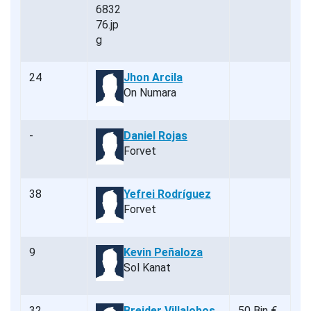
24
Jhon Arcila
On Numara
-
Daniel Rojas
Forvet
38
Yefrei Rodríguez
Forvet
9
Kevin Peñaloza
Sol Kanat
32
Breider Villalobos
50 Bin €